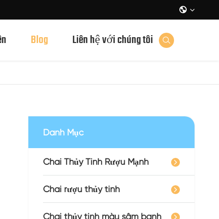

ên
Blog
Liên hệ với chúng tôi

Danh Mục
Chai Thủy Tinh Rượu Mạnh
Chai rượu thủy tinh
Chai thủy tinh màu sâm banh