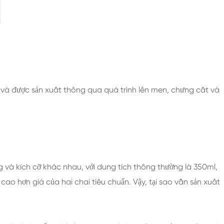
Chai Thủy Tinh Rượu Mạnh 200ml
Chai Thủy Tinh Rượu Mạnh 250ml
Chai Thủy Tinh Rượu Mạnh 375ml
Chai Thủy Tinh Rượu Mạnh 150ml
y và được sản xuất thông qua quá trình lên men, chưng cất và
 và kích cỡ khác nhau, với dung tích thông thường là 350ml,
 cao hơn giá của hai chai tiêu chuẩn. Vậy, tại sao vẫn sản xuất