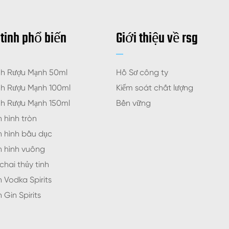
 tinh phổ biến
Giới thiệu về rsg
nh Rượu Mạnh 50ml
Hồ Sơ công ty
nh Rượu Mạnh 100ml
Kiểm soát chất lượng
nh Rượu Mạnh 150ml
Bền vững
h hình tròn
h hình bầu dục
nh hình vuông
chai thủy tinh
h Vodka Spirits
 Gin Spirits