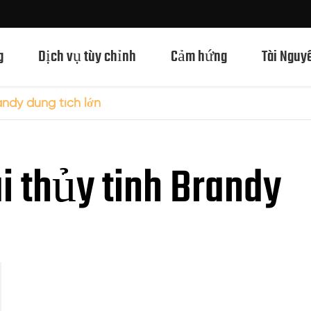
g
Dịch vụ tùy chỉnh
Cảm hứng
Tài Nguy
andy dung tích lớn
Chai Thủy Tinh Rượu Mạnh 750ml
 thủy tinh Brandy
Chai Thủy Tinh Rượu Mạnh 700ml
Chai Thủy Tinh Rượu Mạnh 500ml
Chai thủy tinh 1L Spirits
Chai Thủy Tinh Rượu Mạnh 50ml
Chai Thủy Tinh Rượu Mạnh 100ml