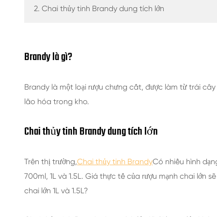
CHAI NƯỚC GIẢI KHÁT THỦY TINH
2. Chai thủy tinh Brandy dung tích lớn
CHAI NƯỚC THỦY TINH
LỌ THỦY TINH
Brandy là gì?
NẮP/NẮP/NHÃN CHO THỦY TINH
Brandy là một loại rượu chưng cất, được làm từ trái câ
lão hóa trong kho.
Chai thủy tinh Brandy dung tích lớn
Trên thị trường,
Chai thủy tinh Brandy
Có nhiều hình dạng
700ml, 1L và 1.5L. Giá thực tế của rượu mạnh chai lớn sẽ
chai lớn 1L và 1.5L?