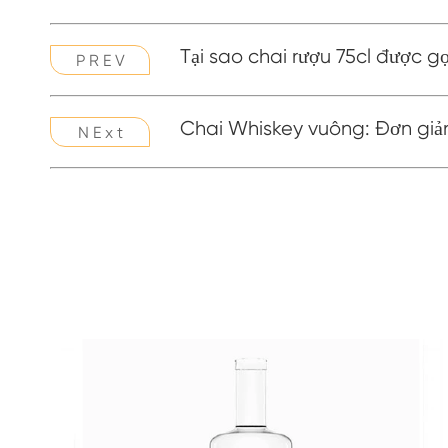
Tại sao chai rượu 75cl được g
P R E V
Chai Whiskey vuông: Đơn giả
N E x t