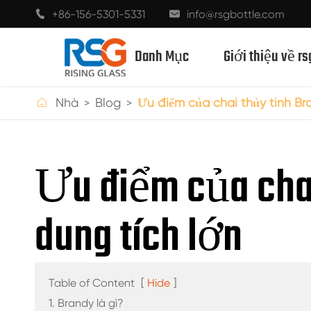
+86-156-5301-5331
info@rsgbottle.com


Danh Mục
Giới thiệu về rs

Nhà
Blog
Ưu điểm của chai thủy tinh Br
CHAI THỦY TINH RƯỢU MẠNH
Ưu điểm của chai
CHAI RƯỢU THỦY TINH
dung tích lớn
CHAI THỦY TINH MÀU SÂM BANH
CHAI BIA
CHAI DẦU
Table of Content
[
Hide
]
1. Brandy là gì?