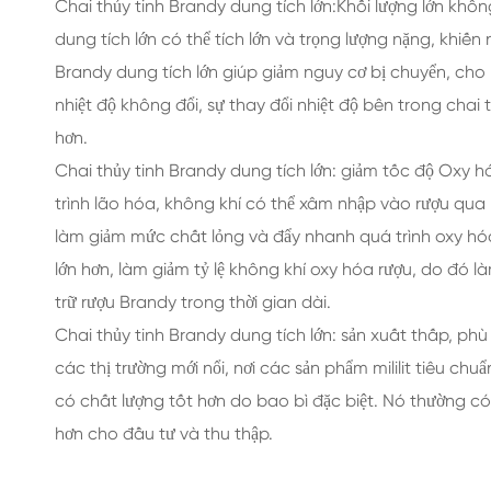
Chai thủy tinh Brandy dung tích lớn:
Khối lượng lớn khôn
dung tích lớn có thể tích lớn và trọng lượng nặng, khiế
Brandy dung tích lớn giúp giảm nguy cơ bị chuyển, cho 
nhiệt độ không đổi, sự thay đổi nhiệt độ bên trong chai
hơn.
Chai thủy tinh Brandy dung tích lớn: giảm tốc độ Oxy h
trình lão hóa, không khí có thể xâm nhập vào rượu qua 
làm giảm mức chất lỏng và đẩy nhanh quá trình oxy hóa
lớn hơn, làm giảm tỷ lệ không khí oxy hóa rượu, do đó 
trữ rượu Brandy trong thời gian dài.
Chai thủy tinh Brandy dung tích lớn: sản xuất thấp, ph
các thị trường mới nổi, nơi các sản phẩm mililit tiêu ch
có chất lượng tốt hơn do bao bì đặc biệt. Nó thường có
hơn cho đầu tư và thu thập.