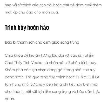
hợp với sở thích của cặp đôi hoặc chủ đề đám cưới thêm
một lớp chu đáo cho món quà.
Trình bày hoàn hảo
Bao bì thanh lịch cho cảm giác sang trọng
Chìa khóa để tạo ấn tượng lâu dài với các sản phẩm
Chai Thủy Tinh Vodka cá nhân nằm ở phần trình bày.
Khám phá các lựa chọn đóng gói trang nhã như ruy
băng satin, Thẻ quà tặng tùy chỉnh hoặc THẬM CHÍ LÀ
túi nhung nhỏ. Sự chú ý đến từng chi tiết này biến mỗi
chai thành một vật kỷ niệm sang trọng và hấp dẫn trực
quan.