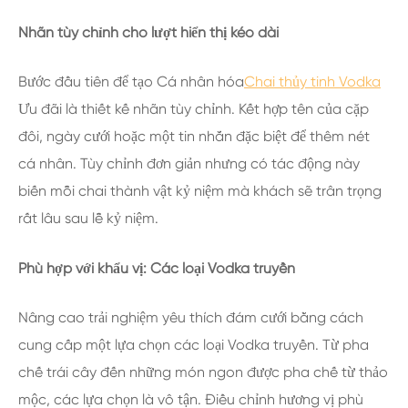
Nhãn tùy chỉnh cho lượt hiển thị kéo dài
Bước đầu tiên để tạo Cá nhân hóa
Chai thủy tinh Vodka
Ưu đãi là thiết kế nhãn tùy chỉnh. Kết hợp tên của cặp
đôi, ngày cưới hoặc một tin nhắn đặc biệt để thêm nét
cá nhân. Tùy chỉnh đơn giản nhưng có tác động này
biến mỗi chai thành vật kỷ niệm mà khách sẽ trân trọng
rất lâu sau lễ kỷ niệm.
Phù hợp với khẩu vị: Các loại Vodka truyền
Nâng cao trải nghiệm yêu thích đám cưới bằng cách
cung cấp một lựa chọn các loại Vodka truyền. Từ pha
chế trái cây đến những món ngon được pha chế từ thảo
mộc, các lựa chọn là vô tận. Điều chỉnh hương vị phù