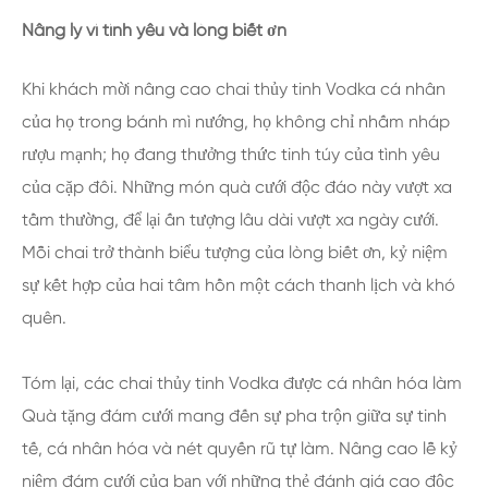
Nâng ly vì tình yêu và lòng biết ơn
Khi khách mời nâng cao chai thủy tinh Vodka cá nhân
của họ trong bánh mì nướng, họ không chỉ nhấm nháp
rượu mạnh; họ đang thưởng thức tinh túy của tình yêu
của cặp đôi. Những món quà cưới độc đáo này vượt xa
tầm thường, để lại ấn tượng lâu dài vượt xa ngày cưới.
Mỗi chai trở thành biểu tượng của lòng biết ơn, kỷ niệm
sự kết hợp của hai tâm hồn một cách thanh lịch và khó
quên.
Tóm lại, các chai thủy tinh Vodka được cá nhân hóa làm
Quà tặng đám cưới mang đến sự pha trộn giữa sự tinh
tế, cá nhân hóa và nét quyến rũ tự làm. Nâng cao lễ kỷ
niệm đám cưới của bạn với những thẻ đánh giá cao độc