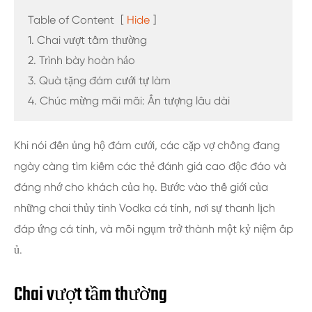
Table of Content
[
Hide
]
1. Chai vượt tầm thường
2. Trình bày hoàn hảo
3. Quà tặng đám cưới tự làm
4. Chúc mừng mãi mãi: Ấn tượng lâu dài
Khi nói đến ủng hộ đám cưới, các cặp vợ chồng đang
ngày càng tìm kiếm các thẻ đánh giá cao độc đáo và
đáng nhớ cho khách của họ. Bước vào thế giới của
những chai thủy tinh Vodka cá tính, nơi sự thanh lịch
đáp ứng cá tính, và mỗi ngụm trở thành một kỷ niệm ấp
ủ.
Chai vượt tầm thường