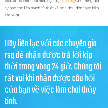
điêu khắc Một chai rượu đặc biệt,
Kính rsg
Chú trọng đến
sự hợp tác liền mạch từ thiết kế ban đầu đến thực hiện
sản xuất.
Hãy liên lạc với các chuyên gia
rsg để nhận được trả lời kịp
thời trong vòng 24 giờ. Chúng tôi
rất vui khi nhận được câu hỏi
của bạn về việc làm chai thủy
tinh.