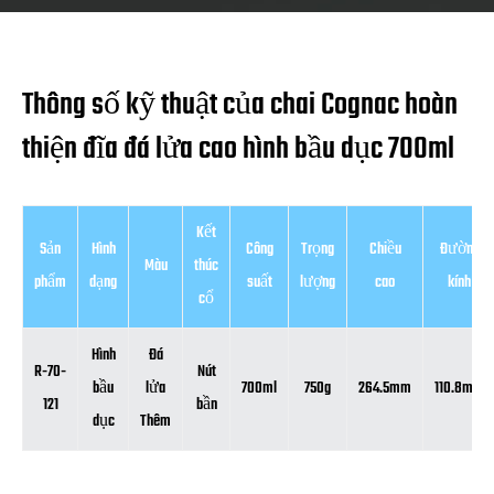
Thông số kỹ thuật của chai Cognac hoàn
thiện đĩa đá lửa cao hình bầu dục 700ml
Kết
Sản
Hình
Công
Trọng
Chiều
Đường
Màu
thúc
phẩm
dạng
suất
lượng
cao
kính
cổ
Hình
Đá
R-70-
Nút
bầu
lửa
700ml
750g
264.5mm
110.8mm
121
bần
dục
Thêm