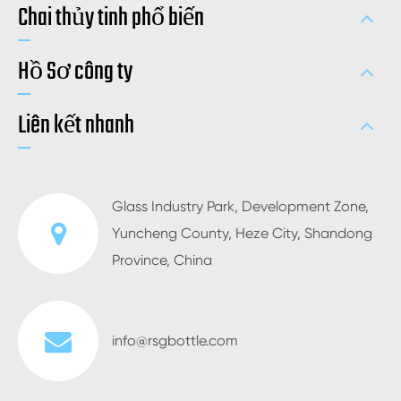
Chai thủy tinh phổ biến
Hồ Sơ công ty
Liên kết nhanh
Glass Industry Park, Development Zone,
Yuncheng County, Heze City, Shandong
Province, China
info@rsgbottle.com