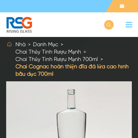



Nhà
Danh Mục
Chai Thủy Tinh Rượu Mạnh
Chai Thủy Tinh Rượu Mạnh 700ml
Chai Cognac hoàn thiện đĩa đá lửa cao hình
bầu dục 700ml