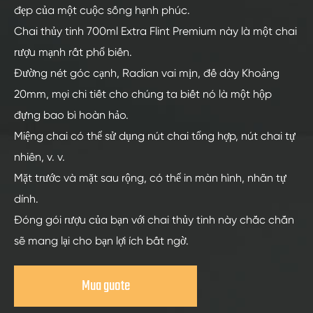
đẹp của một cuộc sống hạnh phúc.
Chai thủy tinh 700ml Extra Flint Premium này là một chai
rượu mạnh rất phổ biến.
Đường nét góc cạnh, Radian vai mịn, đế dày Khoảng
20mm, mọi chi tiết cho chúng ta biết nó là một hộp
đựng bao bì hoàn hảo.
Miệng chai có thể sử dụng nút chai tổng hợp, nút chai tự
nhiên, v. v.
Mặt trước và mặt sau rộng, có thể in màn hình, nhãn tự
dính.
Đóng gói rượu của bạn với chai thủy tinh này chắc chắn
sẽ mang lại cho bạn lợi ích bất ngờ.
Mua guote