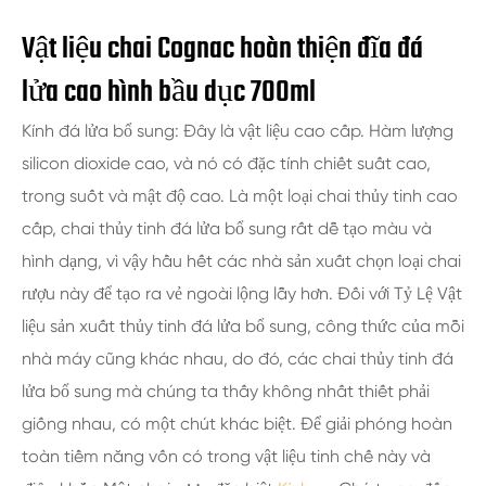
Vật liệu chai Cognac hoàn thiện đĩa đá
lửa cao hình bầu dục 700ml
Kính đá lửa bổ sung: Đây là vật liệu cao cấp. Hàm lượng
silicon dioxide cao, và nó có đặc tính chiết suất cao,
trong suốt và mật độ cao. Là một loại chai thủy tinh cao
cấp, chai thủy tinh đá lửa bổ sung rất dễ tạo màu và
hình dạng, vì vậy hầu hết các nhà sản xuất chọn loại chai
rượu này để tạo ra vẻ ngoài lộng lẫy hơn. Đối với Tỷ Lệ Vật
liệu sản xuất thủy tinh đá lửa bổ sung, công thức của mỗi
nhà máy cũng khác nhau, do đó, các chai thủy tinh đá
lửa bổ sung mà chúng ta thấy không nhất thiết phải
giống nhau, có một chút khác biệt. Để giải phóng hoàn
toàn tiềm năng vốn có trong vật liệu tinh chế này và