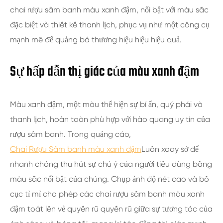
chai rượu sâm banh màu xanh đậm, nổi bật với màu sắc
đặc biệt và thiết kế thanh lịch, phục vụ như một công cụ
mạnh mẽ để quảng bá thương hiệu hiệu hiệu quả.
Sự hấp dẫn thị giác của màu xanh đậm
Màu xanh đậm, một màu thể hiện sự bí ẩn, quý phái và
thanh lịch, hoàn toàn phù hợp với hào quang uy tín của
rượu sâm banh. Trong quảng cáo,
Chai Rượu Sâm banh màu xanh đậm
Luôn xoay sở để
nhanh chóng thu hút sự chú ý của người tiêu dùng bằng
màu sắc nổi bật của chúng. Chụp ảnh độ nét cao và bố
cục tỉ mỉ cho phép các chai rượu sâm banh màu xanh
đậm toát lên vẻ quyến rũ quyến rũ giữa sự tương tác của