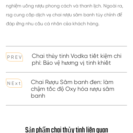
nghiệm uống rượu phong cách và thanh lịch. Ngoài ra,
rsg cung cấp dịch vụ chai rượu sâm banh tùy chỉnh để
đáp ứng nhu cầu cá nhân của khách hàng.
Chai thủy tinh Vodka tiết kiệm chi
P R E V
phí: Bảo vệ hương vị tinh khiết
Chai Rượu Sâm banh đen: làm
N E x t
chậm tốc độ Oxy hóa rượu sâm
banh
Sản phẩm chai thủy tinh liên quan