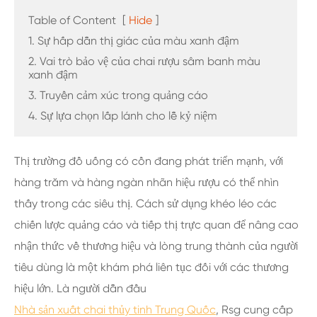
Table of Content
[
Hide
]
1. Sự hấp dẫn thị giác của màu xanh đậm
2. Vai trò bảo vệ của chai rượu sâm banh màu
xanh đậm
3. Truyền cảm xúc trong quảng cáo
4. Sự lựa chọn lấp lánh cho lễ kỷ niệm
Thị trường đồ uống có cồn đang phát triển mạnh, với
hàng trăm và hàng ngàn nhãn hiệu rượu có thể nhìn
thấy trong các siêu thị. Cách sử dụng khéo léo các
chiến lược quảng cáo và tiếp thị trực quan để nâng cao
nhận thức về thương hiệu và lòng trung thành của người
tiêu dùng là một khám phá liên tục đối với các thương
hiệu lớn. Là người dẫn đầu
Nhà sản xuất chai thủy tinh Trung Quốc
, Rsg cung cấp