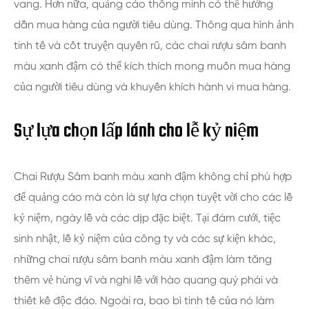
vang. Hơn nữa, quảng cáo thông minh có thể hướng
dẫn mua hàng của người tiêu dùng. Thông qua hình ảnh
tinh tế và cốt truyện quyến rũ, các chai rượu sâm banh
màu xanh đậm có thể kích thích mong muốn mua hàng
của người tiêu dùng và khuyến khích hành vi mua hàng.
Sự lựa chọn lấp lánh cho lễ kỷ niệm
Chai Rượu Sâm banh màu xanh đậm không chỉ phù hợp
để quảng cáo mà còn là sự lựa chọn tuyệt vời cho các lễ
kỷ niệm, ngày lễ và các dịp đặc biệt. Tại đám cưới, tiệc
sinh nhật, lễ kỷ niệm của công ty và các sự kiện khác,
những chai rượu sâm banh màu xanh đậm làm tăng
thêm vẻ hùng vĩ và nghi lễ với hào quang quý phái và
thiết kế độc đáo. Ngoài ra, bao bì tinh tế của nó làm