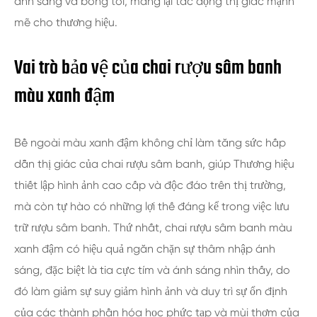
ánh sáng và bóng tối, mang lại tác động thị giác mạnh
mẽ cho thương hiệu.
Vai trò bảo vệ của chai rượu sâm banh
màu xanh đậm
Bề ngoài màu xanh đậm không chỉ làm tăng sức hấp
dẫn thị giác của chai rượu sâm banh, giúp Thương hiệu
thiết lập hình ảnh cao cấp và độc đáo trên thị trường,
mà còn tự hào có những lợi thế đáng kể trong việc lưu
trữ rượu sâm banh. Thứ nhất, chai rượu sâm banh màu
xanh đậm có hiệu quả ngăn chặn sự thâm nhập ánh
sáng, đặc biệt là tia cực tím và ánh sáng nhìn thấy, do
đó làm giảm sự suy giảm hình ảnh và duy trì sự ổn định
của các thành phần hóa học phức tạp và mùi thơm của