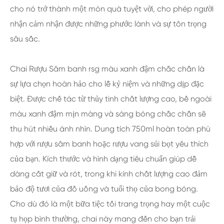
cho nó trở thành một món quà tuyệt vời, cho phép người
nhận cảm nhận được những phước lành và sự tôn trọng
sâu sắc.
Chai Rượu Sâm banh rsg màu xanh đậm chắc chắn là
sự lựa chọn hoàn hảo cho lễ kỷ niệm và những dịp đặc
biệt. Được chế tác từ thủy tinh chất lượng cao, bề ngoài
màu xanh đậm mịn màng và sáng bóng chắc chắn sẽ
thu hút nhiều ánh nhìn. Dung tích 750ml hoàn toàn phù
hợp với rượu sâm banh hoặc rượu vang sủi bọt yêu thích
của bạn. Kích thước và hình dạng tiêu chuẩn giúp dễ
dàng cất giữ và rót, trong khi kính chất lượng cao đảm
bảo độ tươi của đồ uống và tuổi thọ của bong bóng.
Cho dù đó là một bữa tiệc tối trang trọng hay một cuộc
tụ họp bình thường, chai này mang đến cho bạn trải