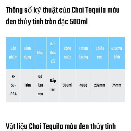
Thông số kỹ thuật của Chai Tequila màu
đen thủy tinh tròn đặc 500ml
Kết
Sản
Hình
Công
Trọng
Chiều
Đường
Màu
thúc
phẩm
dạng
suất
lượng
cao
kính
cổ
R-
Đá
Nắp
50-
Tròn
lửa
500ml
480g
232mm
74mm
ren
004
cao
Vật liệu Chai Tequila màu đen thủy tinh