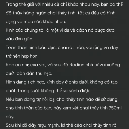
Trong thế giới với nhiều cử chỉ khác nhau này, bạn có thể
đã thấy hàng ngàn chai thủy tinh, tất cả đều có hình
dạng và màu sắc khác nhau.
Kính của chúng tôi là một ví dụ về cách nó được đưa
vào đơn giản.
Toàn thân hình bầu dục, chai rất tròn, vai rộng và đáy
trở nên hẹp hơn.
Radian nhẹ của vai, và sau đó Radian nhỏ từ vai xuống
dưới, dần dần thu hẹp.
Hình dạng tích hợp, kính dày ở phía dưới, không có tạp
chất, trong suốt không thể so sánh được.
Nếu bạn đang tự hỏi loại chai thủy tinh nào để sử dụng
cho tinh thần của bạn, hãy xem xét chai thủy tinh 750ml
này.
Sau khi đổ đầy rượu mạnh, lợi thế của chai thủy tinh rõ