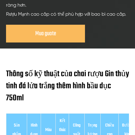
ràng hơn.
Rượu Mạnh cao cấp có thể phù hợp với bao bì cao cấp.
Mua guote
Thông số kỹ thuật của chai rượu Gin thủy
tinh đá lửa trắng thêm hình bầu dục
750ml
Kết
Sản
Hình
Công
Trọng
Chiều
Đường
Màu
thúc
phẩm
dạng
suất
lượng
cao
kính