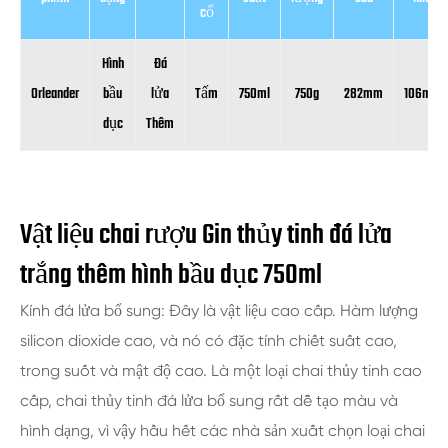
cổ
Hình
Đá
Orleander
bầu
lửa
Tấm
750ml
750g
282mm
106mm
dục
Thêm
Vật liệu chai rượu Gin thủy tinh đá lửa
trắng thêm hình bầu dục 750ml
Kính đá lửa bổ sung: Đây là vật liệu cao cấp. Hàm lượng
silicon dioxide cao, và nó có đặc tính chiết suất cao,
trong suốt và mật độ cao. Là một loại chai thủy tinh cao
cấp, chai thủy tinh đá lửa bổ sung rất dễ tạo màu và
hình dạng, vì vậy hầu hết các nhà sản xuất chọn loại chai