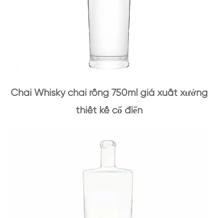
Chai Whisky chai rỗng 750ml giá xuất xưởng
thiết kế cổ điển