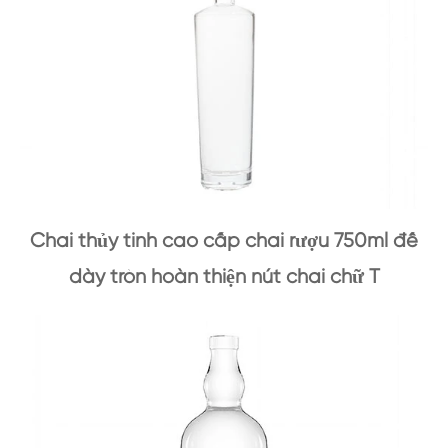
Chai thủy tinh cao cấp chai rượu 750ml đế
dày tròn hoàn thiện nút chai chữ T