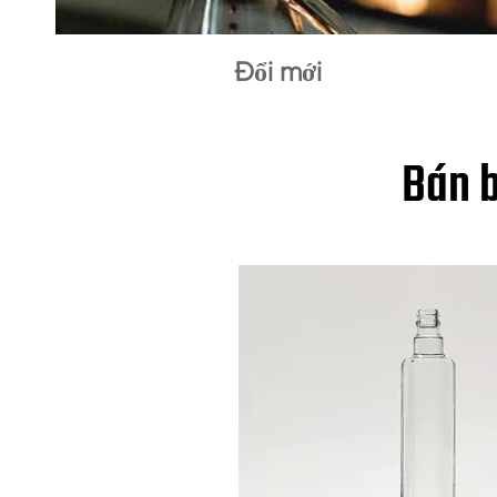
Đổi mới
Bán b