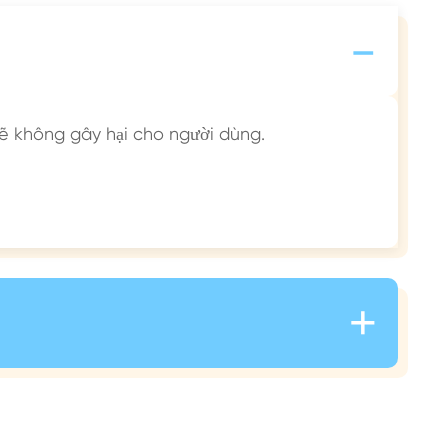
-
sẽ không gây hại cho người dùng.
+