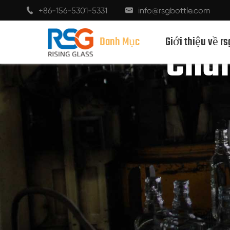
+86-156-5301-5331
info@rsgbottle.com


Danh Mục
Giới thiệu về rs
Chai
CHAI THỦY TINH RƯỢU MẠNH
CHAI RƯỢU THỦY TINH
CHAI THỦY TINH MÀU SÂM BANH
CHAI BIA
CHAI DẦU