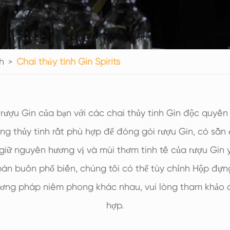
Chai Thủy Tinh Rượu Mạnh 200ml
Chai Thủy Tinh Rượu Mạnh 250ml
Chai Thủy Tinh Rượu Mạnh 375ml
h
Chai thủy tinh Gin Spirits
Chai Thủy Tinh Rượu Mạnh 150ml
rượu Gin của bạn với các chai thủy tinh Gin độc quyền
 thủy tinh rất phù hợp để đóng gói rượu Gin, có sẵn ở
giữ nguyên hương vị và mùi thơm tinh tế của rượu Gin 
 bán buôn phổ biến, chúng tôi có thể tùy chỉnh Hộp đựn
ơng pháp niêm phong khác nhau, vui lòng tham khảo đ
hợp.