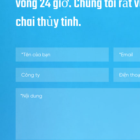
vòng 24 giờ. Chúng tôi rất
chai thủy tinh.