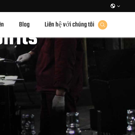

ên
Blog
Liên hệ với chúng tôi
irits
