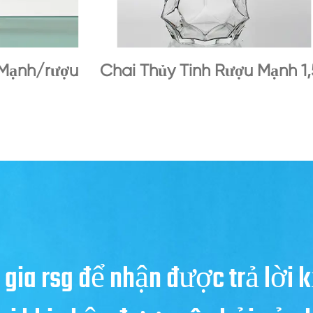
 Mạnh/rượu
Chai Thủy Tinh Rượu Mạnh 1,
 gia rsg để nhận được trả lời k