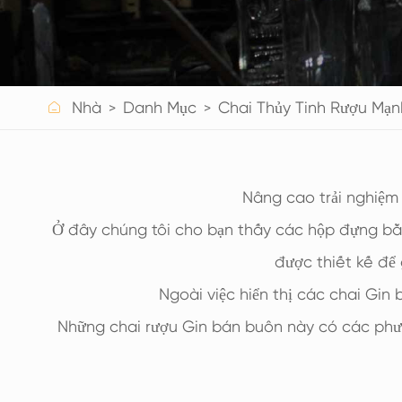
CHAI NƯỚC GIẢI KHÁT THỦY TINH
CHAI NƯỚC THỦY TINH
LỌ THỦY TINH

Nhà
Danh Mục
Chai Thủy Tinh Rượu Mạn
NẮP/NẮP/NHÃN CHO THỦY TINH
Nâng cao trải nghiệm 
Ở đây chúng tôi cho bạn thấy các hộp đựng bằng
được thiết kế để 
Ngoài việc hiển thị các chai Gin
Những chai rượu Gin bán buôn này có các phư