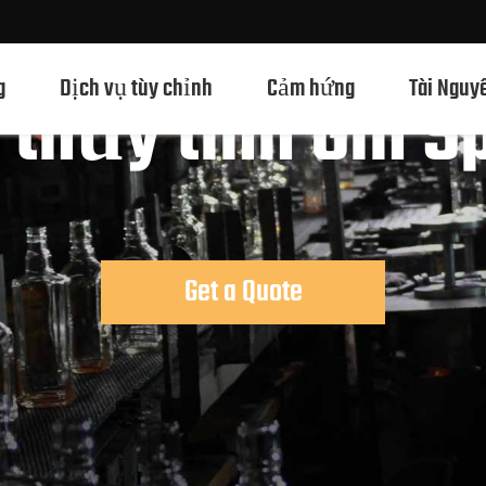
g
Dịch vụ tùy chỉnh
Cảm hứng
Tài Nguy
 thủy tinh Gin Sp
Chai Thủy Tinh Rượu Mạnh 750ml
Chai Thủy Tinh Rượu Mạnh 700ml
Get a Quote
Chai Thủy Tinh Rượu Mạnh 500ml
Chai thủy tinh 1L Spirits
Chai Thủy Tinh Rượu Mạnh 50ml
Chai Thủy Tinh Rượu Mạnh 100ml