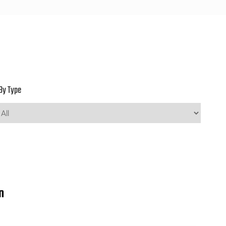
By Type
n