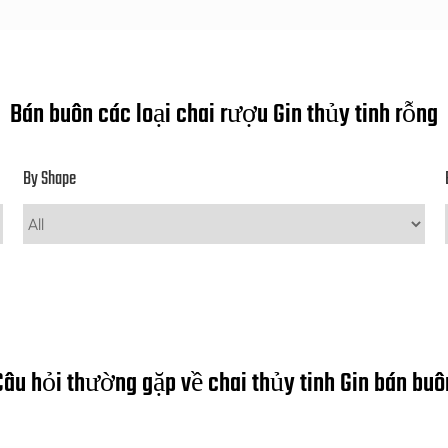
Bán buôn các loại chai rượu Gin thủy tinh rỗng
By Shape
Câu hỏi thường gặp về chai thủy tinh Gin bán buô