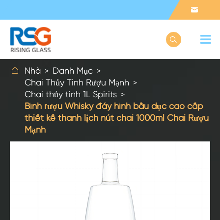



Nhà
Danh Mục
Chai Thủy Tinh Rượu Mạnh
Chai thủy tinh 1L Spirits
Bình rượu Whisky đáy hình bầu dục cao cấp
thiết kế thanh lịch nút chai 1000ml Chai Rượu
Mạnh