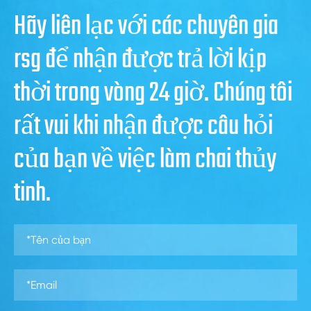
Hãy liên lạc với các chuyên gia
rsg để nhận được trả lời kịp
thời trong vòng 24 giờ. Chúng tôi
rất vui khi nhận được câu hỏi
của bạn về việc làm chai thủy
tinh.