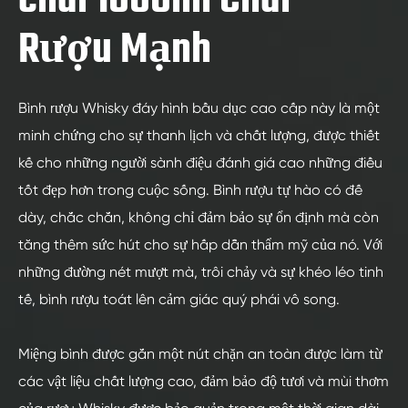
chai 1000ml Chai
Rượu Mạnh
Bình rượu Whisky đáy hình bầu dục cao cấp này là một
minh chứng cho sự thanh lịch và chất lượng, được thiết
kế cho những người sành điệu đánh giá cao những điều
tốt đẹp hơn trong cuộc sống. Bình rượu tự hào có đế
dày, chắc chắn, không chỉ đảm bảo sự ổn định mà còn
tăng thêm sức hút cho sự hấp dẫn thẩm mỹ của nó. Với
những đường nét mượt mà, trôi chảy và sự khéo léo tinh
tế, bình rượu toát lên cảm giác quý phái vô song.
Miệng bình được gắn một nút chặn an toàn được làm từ
các vật liệu chất lượng cao, đảm bảo độ tươi và mùi thơm