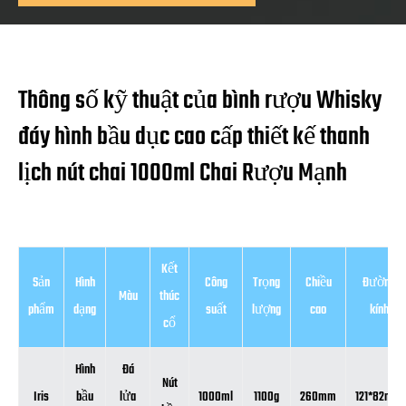
Thông số kỹ thuật của bình rượu Whisky
đáy hình bầu dục cao cấp thiết kế thanh
lịch nút chai 1000ml Chai Rượu Mạnh
Kết
Sản
Hình
Công
Trọng
Chiều
Đường
Màu
thúc
phẩm
dạng
suất
lượng
cao
kính
cổ
Hình
Đá
Nút
Iris
bầu
lửa
1000ml
1100g
260mm
121*82mm