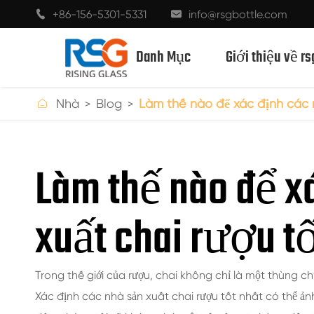
+86-156-5301-5331
info@rsgbottle.com


Danh Mục
Giới thiệu về rs

Nhà
Blog
Làm thế nào để xác định các n
CHAI THỦY TINH RƯỢU MẠNH
Làm thế nào để x
CHAI RƯỢU THỦY TINH
xuất chai rượu tố
CHAI THỦY TINH MÀU SÂM BANH
CHAI BIA
Trong thế giới của rượu, chai không chỉ là một thùng c
CHAI DẦU
Xác định các nhà sản xuất chai rượu tốt nhất có thể ả