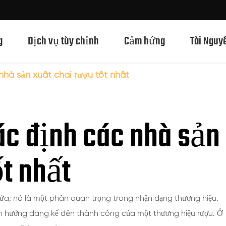
g
Dịch vụ tùy chỉnh
Cảm hứng
Tài Nguy
hà sản xuất chai rượu tốt nhất
Chai Thủy Tinh Rượu Mạnh 750ml
ác định các nhà sản
Chai Thủy Tinh Rượu Mạnh 700ml
Chai Thủy Tinh Rượu Mạnh 500ml
t nhất
Chai thủy tinh 1L Spirits
Chai Thủy Tinh Rượu Mạnh 50ml
hứa; nó là một phần quan trọng trong nhận dạng thương hiệu.
Chai Thủy Tinh Rượu Mạnh 100ml
nh hưởng đáng kể đến thành công của một thương hiệu rượu. Ở