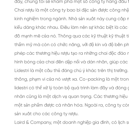
đây, chúng tôi sẽ khám phá một số công ty hàng đầu t
CHAI NƯỚC GIẢI KHÁT THỦY TINH
Chai rượu là một công ty bao bì đặc sản được công nh
CHAI NƯỚC THỦY TINH
kinh nghiệm trong ngành. Nhà sản xuất này cung cấp mộ
kiểu dáng khác nhau. Điều làm nên sự khác biệt là các 
LỌ THỦY TINH
đồ mạnh mẽ của nó. Thông qua các kỹ thuật kỹ thuật t
thẩm mỹ mà còn có chức năng, với độ kín và độ bền phù
NẮP/NẮP/NHÃN CHO THỦY TINH
phép các thương hiệu rượu tạo ra những chai độc đáo nổ
hình bóng của chai đến dập nổi và dán nhãn, giúp các t
Lidestri là một cầu thủ đáng chú ý khác trên thị trườn
thống, phạm vi của nó vượt xa. Co-packing là một tron
lidestri có thể xử lý toàn bộ quá trình làm đầy và đón
nhân cũng là một dịch vụ quan trọng. Các thương hiệu có
một sản phẩm được cá nhân hóa. Ngoài ra, công ty còn 
sản xuất cho các công ty rượu.
Laird & Company, một doanh nghiệp gia đình, có lịch sử