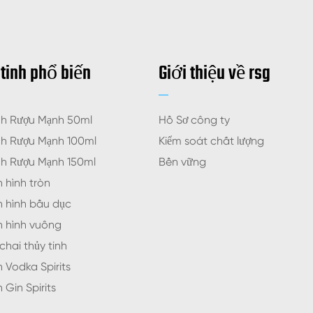
 tinh phổ biến
Giới thiệu về rsg
nh Rượu Mạnh 50ml
Hồ Sơ công ty
nh Rượu Mạnh 100ml
Kiểm soát chất lượng
nh Rượu Mạnh 150ml
Bền vững
h hình tròn
h hình bầu dục
nh hình vuông
chai thủy tinh
h Vodka Spirits
 Gin Spirits