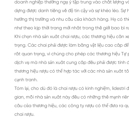
doanh nghiệp thường ngụ ý tập trung vào chất lượng và
dựng được danh tiếng về độ tin cậy và sự khéo léo. Sự h
hướng thị trường và nhu cầu của khách hàng. Họ có thể
như theo kịp thời trang mới nhất trong thế giới bao bì r
Khi chọn nhà sản xuất chai rượu, các thương hiệu cần 
trọng. Các chai phải được làm bằng vật liệu cao cấp đ
rất quan trọng, vì chúng cho phép các thương hiệu Tự p
dịch vụ mà nhà sản xuất cung cấp đều phải được tính 
thương hiệu rượu có thể hợp tác với các nhà sản xuất tố
cạnh tranh.
Tóm lại, cho dù đó là chai rượu có kinh nghiệm, lidestr
gian, mỗi nhà sản xuất này đều có những thế mạnh riê
cầu của thương hiệu, các công ty rượu có thể đưa ra q
chai rượu.