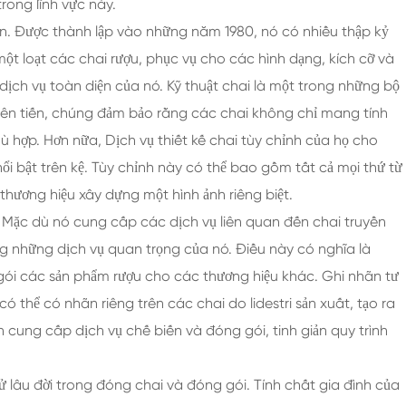
Chai Thủy Tinh Rượu Mạnh 200ml
rong lĩnh vực này.
ận. Được thành lập vào những năm 1980, nó có nhiều thập kỷ
Chai Thủy Tinh Rượu Mạnh 250ml
t loạt các chai rượu, phục vụ cho các hình dạng, kích cỡ và
Chai Thủy Tinh Rượu Mạnh 375ml
dịch vụ toàn diện của nó. Kỹ thuật chai là một trong những bộ
Chai Thủy Tinh Rượu Mạnh 150ml
iên tiến, chúng đảm bảo rằng các chai không chỉ mang tính
 hợp. Hơn nữa, Dịch vụ thiết kế chai tùy chỉnh của họ cho
i bật trên kệ. Tùy chỉnh này có thể bao gồm tất cả mọi thứ từ
hương hiệu xây dựng một hình ảnh riêng biệt.
g. Mặc dù nó cung cấp các dịch vụ liên quan đến chai truyền
g những dịch vụ quan trọng của nó. Điều này có nghĩa là
g gói các sản phẩm rượu cho các thương hiệu khác. Ghi nhãn tư
 thể có nhãn riêng trên các chai do lidestri sản xuất, tạo ra
cung cấp dịch vụ chế biến và đóng gói, tinh giản quy trình
 lâu đời trong đóng chai và đóng gói. Tính chất gia đình của