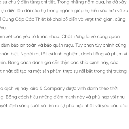
 sự chú ý đến từng chi tiết. Trong những năm qua, họ đã xây
iện diện lâu dài của họ trong ngành giúp họ hiểu sâu hơn về xu
 Cung Cấp Các Thiết kế chai cổ điển và vượt thời gian, cũng
ượu.
xem xét các yếu tố khác nhau. Chất lượng là vô cùng quan
ể đảm bảo an toàn và bảo quản rượu. Tùy chọn tùy chỉnh cũng
hân biệt. Ngoài ra, tất cả kinh nghiệm, danh tiếng và phạm vi
đến. Bằng cách đánh giá cẩn thận các khía cạnh này, các
t nhất để tạo ra một sản phẩm thực sự nổi bật trong thị trường
i đa dịch vụ hay laird & Company được vinh danh theo thời
ng. Bằng cách hiểu những điểm mạnh này và phù hợp với nhu
uyết định sáng suốt và tìm ra sự phù hợp nhất với yêu cầu của