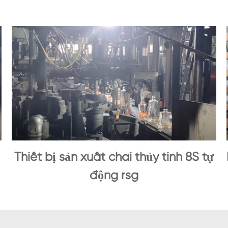
Thiết bị sản xuất chai thủy tinh 8S tự
động rsg