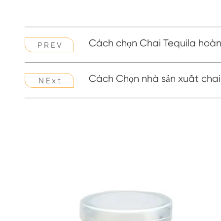
Cách chọn Chai Tequila hoàn
P R E V
Cách Chọn nhà sản xuất chai
N E x t