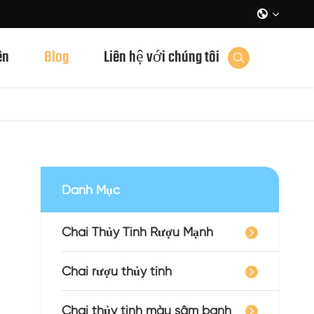

ên
Blog
Liên hệ với chúng tôi

Danh Mục
Chai Thủy Tinh Rượu Mạnh
Chai rượu thủy tinh
Chai thủy tinh màu sâm banh