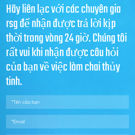
Hãy liên lạc với các chuyên gia
rsg để nhận được trả lời kịp
thời trong vòng 24 giờ. Chúng tôi
rất vui khi nhận được câu hỏi
của bạn về việc làm chai thủy
tinh.