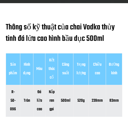
Thông số kỹ thuật của chai Vodka thủy
tinh đá lửa cao hình bầu dục 500ml
Kết
Sản
Hình
Công
Trọng
Chiều
Đường
Màu
thúc
phẩm
dạng
suất
lượng
cao
kính
cổ
R-
Đá
Nắp
50-
Tròn
lửa
ren
500ml
520g
239mm
83mm
096
cao
gpi