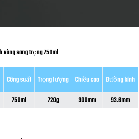
h vàng sang trọng 750ml
ổ
Công suất
Trọng lượng
Chiều cao
Đường kính
750ml
720g
300mm
93.6mm