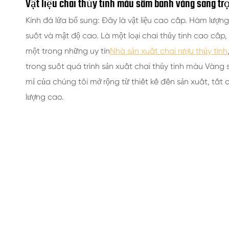
Vật liệu chai thủy tinh màu sâm banh vàng sang tr
Kính đá lửa bổ sung: Đây là vật liệu cao cấp. Hàm lượng 
suốt và mật độ cao. Là một loại chai thủy tinh cao cấp,
một trong những uy tín
Nhà sản xuất chai rượu thủy tinh
trong suốt quá trình sản xuất chai thủy tinh màu Vàng
mỉ của chúng tôi mở rộng từ thiết kế đến sản xuất, t
lượng cao.