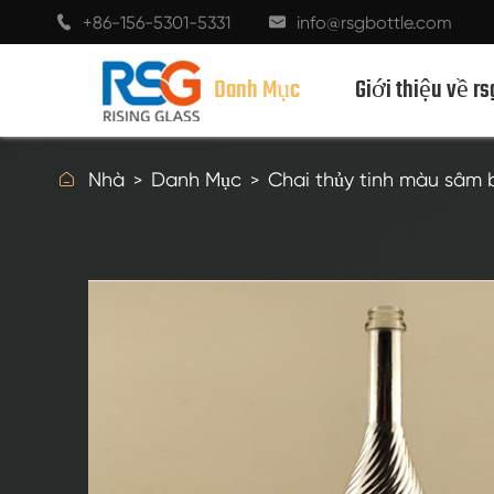
+86-156-5301-5331
info@rsgbottle.com


Danh Mục
Giới thiệu về rs

Nhà
Danh Mục
Chai thủy tinh màu sâm
CHAI THỦY TINH RƯỢU MẠNH
CHAI RƯỢU THỦY TINH
CHAI THỦY TINH MÀU SÂM BANH
CHAI BIA
CHAI DẦU