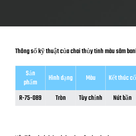
Thông số kỹ thuật của chai thủy tinh màu sâm ban
Sản
Hình dạng
Màu
Kết thúc c
phẩm
R-75-089
Tròn
Tùy chỉnh
Nút bần