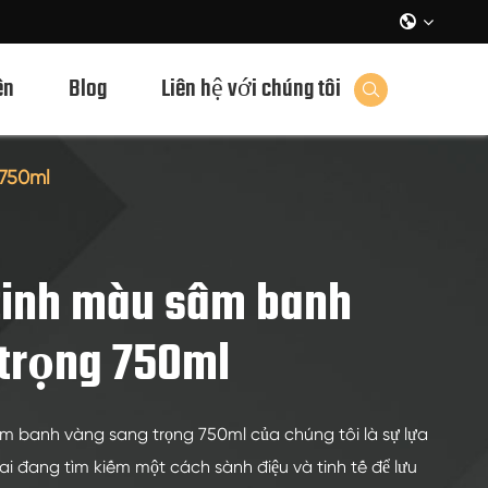

ên
Blog
Liên hệ với chúng tôi

 750ml
tinh màu sâm banh
trọng 750ml
âm banh vàng sang trọng 750ml của chúng tôi là sự lựa
i đang tìm kiếm một cách sành điệu và tinh tế để lưu