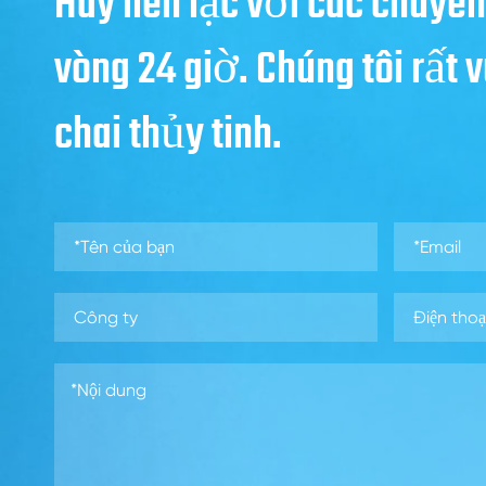
Hãy liên lạc với các chuyên
vòng 24 giờ. Chúng tôi rất
chai thủy tinh.