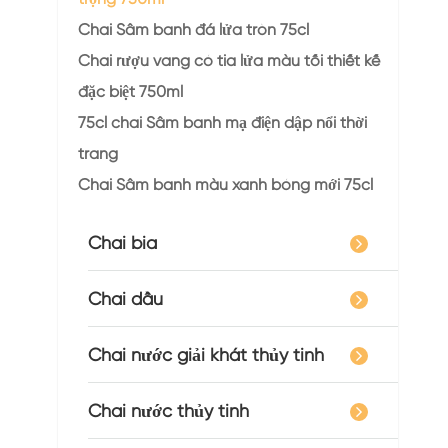
Chai Sâm banh đá lửa tròn 75cl
Chai rượu vang có tia lửa màu tối thiết kế
đặc biệt 750ml
75cl chai Sâm banh mạ điện dập nổi thời
trang
Chai Sâm banh màu xanh bóng mới 75cl
Chai bia
Chai dầu
Chai nước giải khát thủy tinh
Chai nước thủy tinh