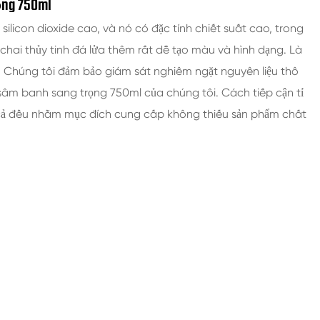
ọng 750ml
silicon dioxide cao, và nó có đặc tính chiết suất cao, trong
 chai thủy tinh đá lửa thêm rất dễ tạo màu và hình dạng. Là
, Chúng tôi đảm bảo giám sát nghiêm ngặt nguyên liệu thô
 sâm banh sang trọng 750ml của chúng tôi. Cách tiếp cận tỉ
ất cả đều nhằm mục đích cung cấp không thiếu sản phẩm chất