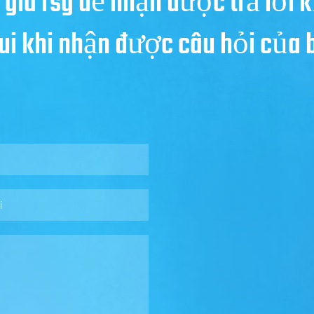
 gia rsg để nhận được trả lời k
 vui khi nhận được câu hỏi của 