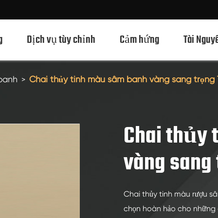
g
Dịch vụ tùy chỉnh
Cảm hứng
Tài Nguy
 banh
Chai thủy tinh màu sâm banh vàng sang trọng
Chai Thủy Tinh Rượu Mạnh 750ml
Chai Thủy Tinh Rượu Mạnh 700ml
Chai thủy 
Chai Thủy Tinh Rượu Mạnh 500ml
vàng sang 
Chai thủy tinh 1L Spirits
Chai Thủy Tinh Rượu Mạnh 50ml
Chai thủy tinh màu rượu s
Chai Thủy Tinh Rượu Mạnh 100ml
chọn hoàn hảo cho những a