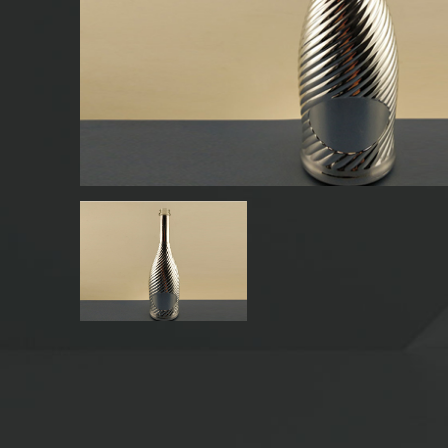
CHAI NƯỚC GIẢI KHÁT THỦY TINH
CHAI NƯỚC THỦY TINH
LỌ THỦY TINH
NẮP/NẮP/NHÃN CHO THỦY TINH