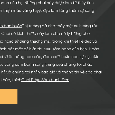
banh của họ. Những chai này được làm từ thủy tinh
àn thiện màu vàng tuyệt đẹp làm tăng thêm sự sang
inh bán buôn
Thị trường đã cho thấy một xu hướng tốt
Chai có kích thước này làm cho nó lý tưởng cho
uà hoặc sử dụng thương mại, trong khi thiết kế đẹp và
ách bắt mắt để hiển thị rượu sâm banh của bạn. Hoàn
cơ sở ăn uống cao cấp, đám cưới hoặc các sự kiện đặc
 màu vàng sâm banh sang trọng của chúng tôi chắc
 hệ với chúng tôi nhận báo giá và thông tin về các chai
 khác, thích
Chai Rượu Sâm banh Đen
.