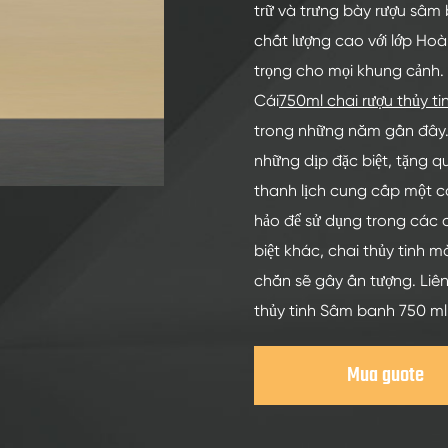
Chai Thủy Tinh Rượu Mạnh 200ml
trữ và trưng bày rượu sâm 
Chai Thủy Tinh Rượu Mạnh 250ml
chất lượng cao với lớp Ho
trọng cho mọi khung cảnh.
Chai Thủy Tinh Rượu Mạnh 375ml
Cái
750ml chai rượu thủy t
Chai Thủy Tinh Rượu Mạnh 150ml
trong những năm gần đây. 
những dịp đặc biệt, tặng q
thanh lịch cung cấp một c
hảo để sử dụng trong các 
biệt khác, chai thủy tinh
chắn sẽ gây ấn tượng. Liên
thủy tinh Sâm banh 750 ml
Mua guote