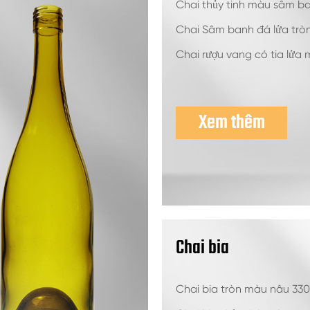
Chai thủy tinh màu sâm b
Chai Sâm banh đá lửa tròn
Chai rượu vang có tia lửa m
Xem thêm
Chai bia
Chai bia tròn màu nâu 33