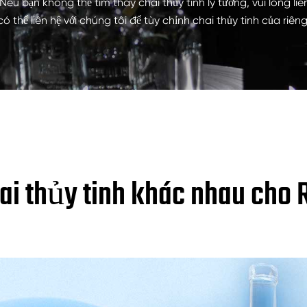
Chai Thủy Tinh Rượu Mạnh 200ml
. Nếu bạn không thể tìm thấy chai thủy tinh lý tưởng, vui lòng 
ó thể liên hệ với chúng tôi để tùy chỉnh chai thủy tinh của riên
Chai Thủy Tinh Rượu Mạnh 250ml
Chai Thủy Tinh Rượu Mạnh 375ml
Chai Thủy Tinh Rượu Mạnh 150ml
hai thủy tinh khác nhau ch