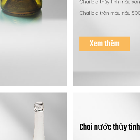
Chai bia thủy tinh màu xan
Chai bia tròn màu nâu 50
Xem thêm
Chai nước thủy tinh