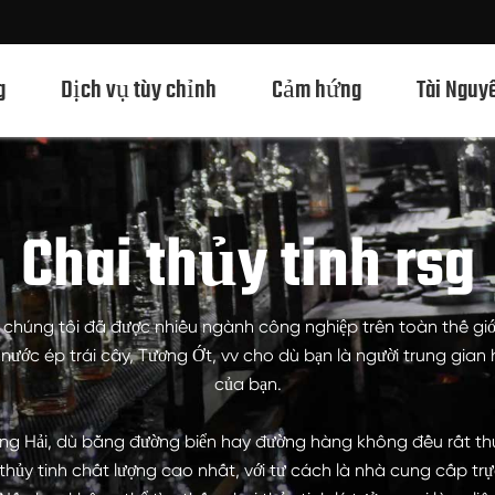
g
Dịch vụ tùy chỉnh
Cảm hứng
Tài Nguy
Chai thủy tinh rsg
Chai Thủy Tinh Rượu Mạnh 750ml
Chai Thủy Tinh Rượu Mạnh 700ml
Chai Thủy Tinh Rượu Mạnh 500ml
a chúng tôi đã được nhiều ngành công nghiệp trên toàn thế giới
 nước ép trái cây, Tương Ớt, vv cho dù bạn là người trung gia
Chai thủy tinh 1L Spirits
của bạn.
Chai Thủy Tinh Rượu Mạnh 50ml
hượng Hải, dù bằng đường biển hay đường hàng không đều rất thu
Chai Thủy Tinh Rượu Mạnh 100ml
hủy tinh chất lượng cao nhất, với tư cách là nhà cung cấp trự