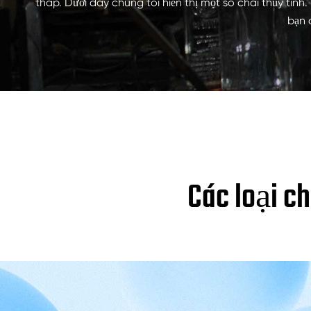
thấp. Dưới đây chúng tôi hiển thị một số chai thủy tinh
CHAI NƯỚC GIẢI KHÁT THỦY TINH
bạn c
CHAI NƯỚC THỦY TINH
LỌ THỦY TINH
NẮP/NẮP/NHÃN CHO THỦY TINH
Các loại c