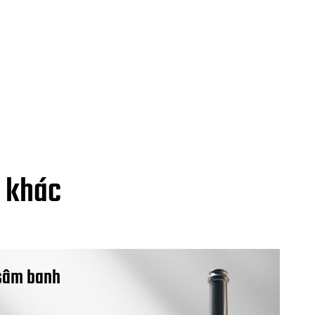
g khác
 sâm banh