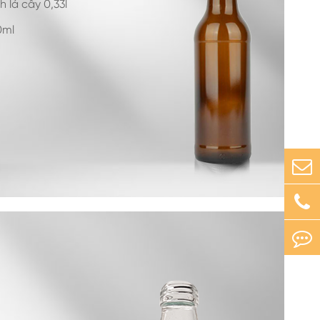
h lá cây 0,33l
0ml