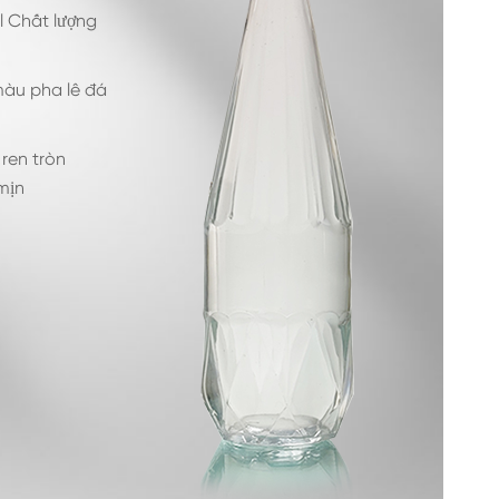
l Chất lượng
màu pha lê đá
 ren tròn
mịn