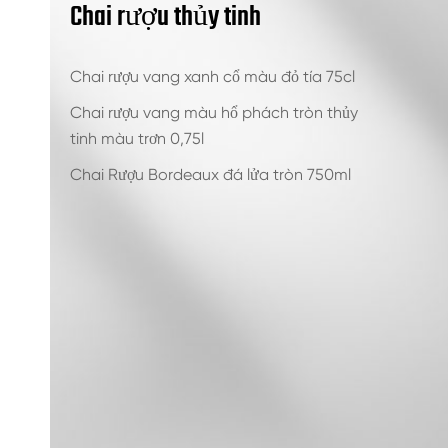
Chai rượu thủy tinh
Chai rượu vang xanh cổ màu đỏ tía 75cl
Chai rượu vang màu hổ phách tròn thủy
tinh màu trơn 0,75l
Chai Rượu Bordeaux đá lửa tròn 750ml