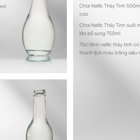
Chai Nước Thủy Tinh 500m
0ml
cao
Chai Nước Thủy Tinh suối 
lửa bổ sung 750ml
75cl Bình nước thủy tinh có
thanh lịch màu trắng siêu 