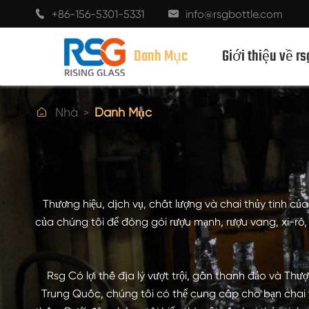
+86-156-5301-5331
info@rsgbottle.com


Danh Mục
Giới thiệu về rs

Nhà
Danh Mục
CHAI THỦY TINH RƯỢU MẠNH
CHAI RƯỢU THỦY TINH
Thương hiệu, dịch vụ, chất lượng và chai thủy tinh củ
CHAI THỦY TINH MÀU SÂM BANH
của chúng tôi để đóng gói rượu mạnh, rượu vang, xi-rô,
CHAI BIA
Rsg Có lợi thế địa lý vượt trội, gần thanh đảo và T
CHAI DẦU
Trung Quốc, chúng tôi có thể cung cấp cho bạn chai t