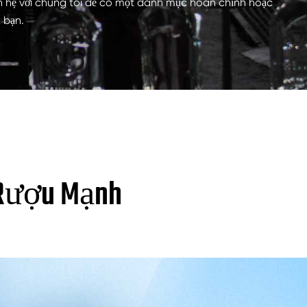
liên hệ với chúng tôi để có một danh mục hoàn chỉnh hoặc
g bạn.
o Rượu Mạnh