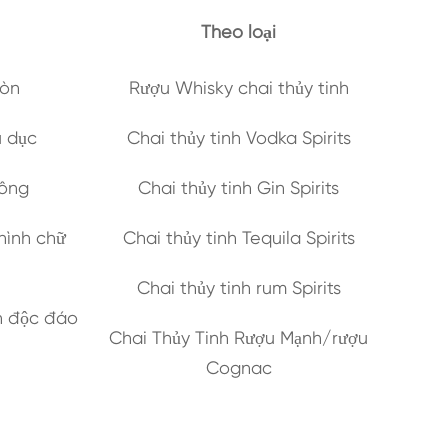
Theo loại
ròn
Rượu Whisky chai thủy tinh
u dục
Chai thủy tinh Vodka Spirits
uông
Chai thủy tinh Gin Spirits
hình chữ
Chai thủy tinh Tequila Spirits
Chai thủy tinh rum Spirits
ần độc đáo
Chai Thủy Tinh Rượu Mạnh/rượu
Cognac