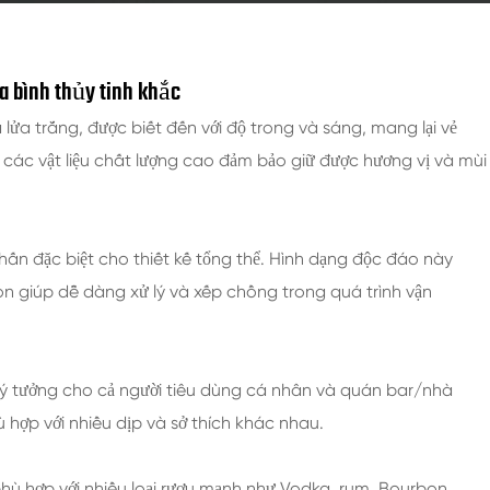
a bình thủy tinh khắc
lửa trắng, được biết đến với độ trong và sáng, mang lại vẻ
 các vật liệu chất lượng cao đảm bảo giữ được hương vị và mùi
ấn đặc biệt cho thiết kế tổng thể. Hình dạng độc đáo này
n giúp dễ dàng xử lý và xếp chồng trong quá trình vận
 lý tưởng cho cả người tiêu dùng cá nhân và quán bar/nhà
hù hợp với nhiều dịp và sở thích khác nhau.
 phù hợp với nhiều loại rượu mạnh như Vodka, rum, Bourbon,