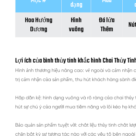
Mục #
Màu
dạng
Hoa Hướng
Hình
Đá lửa
Nú
Dương
vuông
Thêm
Lợi ích của bình thủy tinh khắc hình Chai Thủy Tin
Hình ảnh thương hiệu nâng cao: vẻ ngoài và cảm nhận 
trị cảm nhận của sản phẩm, thu hút khách hàng sành đi
Hấp dẫn kệ: hình dạng vuông và rõ ràng của chai thủy 
hút sự chú ý của người mua tiềm năng và lôi kéo họ k
Bảo quản sản phẩm tuyệt vời: chất liệu thủy tinh chất
chặn bất kỳ sự tương tác nào với các yếu tố bên ngoài