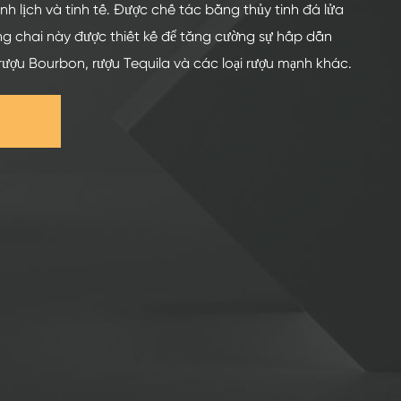
 lịch và tinh tế. Được chế tác bằng thủy tinh đá lửa
ng chai này được thiết kế để tăng cường sự hấp dẫn
rượu Bourbon, rượu Tequila và các loại rượu mạnh khác.