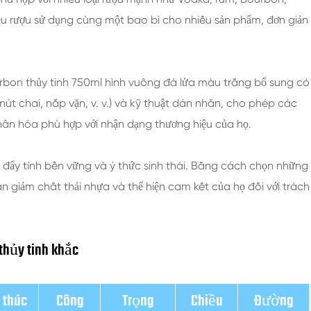
hiệu rượu sử dụng cùng một bao bì cho nhiều sản phẩm, đơn giản
urbon thủy tinh 750ml hình vuông đá lửa màu trắng bổ sung có
nút chai, nắp vặn, v. v.) và kỹ thuật dán nhãn, cho phép các
hân hóa phù hợp với nhận dạng thương hiệu của họ.
úc đẩy tính bền vững và ý thức sinh thái. Bằng cách chọn những
n giảm chất thải nhựa và thể hiện cam kết của họ đối với trách
 thủy tinh khắc
 thúc
Công
Trọng
Chiều
Đường