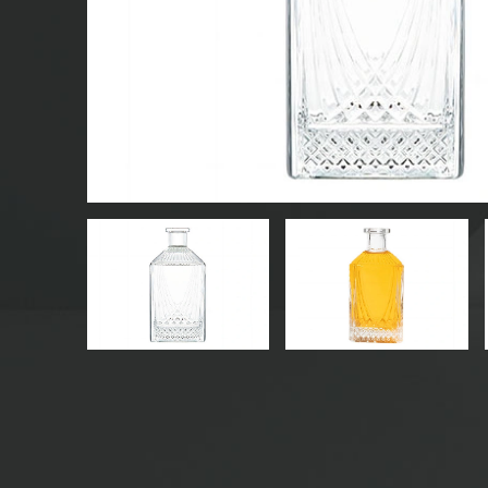
CHAI NƯỚC GIẢI KHÁT THỦY TINH
CHAI NƯỚC THỦY TINH
LỌ THỦY TINH
NẮP/NẮP/NHÃN CHO THỦY TINH