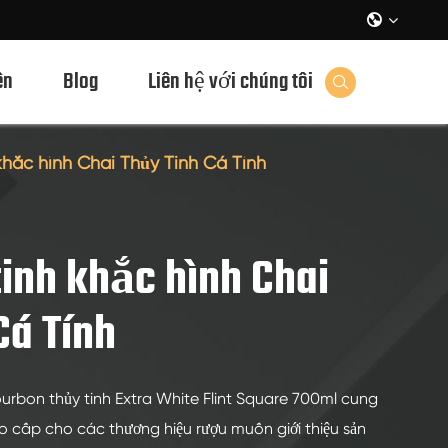

ên
Blog
Liên hệ với chúng tôi

 khắc hình Chai Thủy Tinh Cá Tính
tinh khắc hình Chai
Cá Tính
urbon thủy tinh Extra White Flint Square 700ml cung
o cấp cho các thương hiệu rượu muốn giới thiệu sản