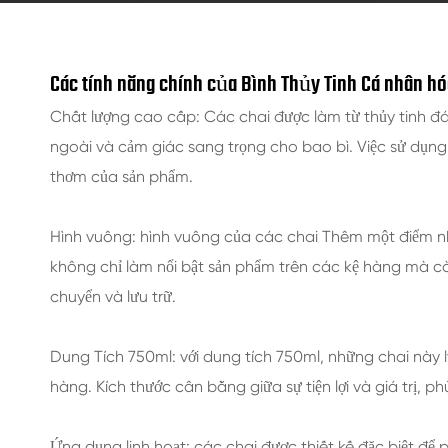
Các tính năng chính của Bình Thủy Tinh Cá nhân hó
Chất lượng cao cấp: Các chai được làm từ thủy tinh đá 
ngoài và cảm giác sang trọng cho bao bì. Việc sử dụng
thơm của sản phẩm.
Hình vuông: hình vuông của các chai Thêm một điểm nh
không chỉ làm nổi bật sản phẩm trên các kệ hàng mà cò
chuyển và lưu trữ.
Dung Tích 750ml: với dung tích 750ml, những chai này
hàng. Kích thước cân bằng giữa sự tiện lợi và giá trị, p
Ứng dụng linh hoạt: các chai được thiết kế đặc biệt để