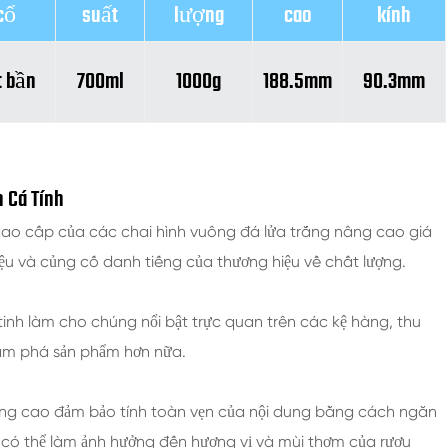
cổ
suất
lượng
cao
kính
t bần
700ml
1000g
188.5mm
90.3mm
h Cá Tính
cao cấp của các chai hình vuông đá lửa trắng nâng cao giá
ệu và củng cố danh tiếng của thương hiệu về chất lượng.
tinh làm cho chúng nổi bật trực quan trên các kệ hàng, thu
hám phá sản phẩm hơn nữa.
 lượng cao đảm bảo tính toàn vẹn của nội dung bằng cách ngăn
 có thể làm ảnh hưởng đến hương vị và mùi thơm của rượu