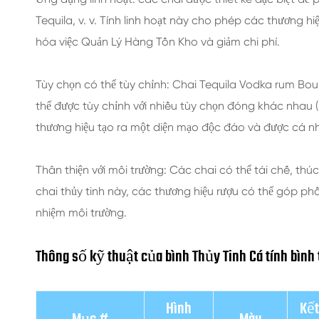
Tequila, v. v. Tính linh hoạt này cho phép các thương 
hóa việc Quản Lý Hàng Tồn Kho và giảm chi phí.
Tùy chọn có thể tùy chỉnh: Chai Tequila Vodka rum Bo
thể được tùy chỉnh với nhiều tùy chọn đóng khác nhau (
thương hiệu tạo ra một diện mạo độc đáo và được cá n
Thân thiện với môi trường: Các chai có thể tái chế, th
chai thủy tinh này, các thương hiệu rượu có thể góp phầ
nhiệm môi trường.
Thông số kỹ thuật của bình Thủy Tinh Cá tính bình
Hình
Kết