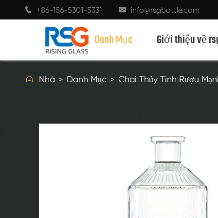
+86-156-5301-5331
info@rsgbottle.com


Danh Mục
Giới thiệu về rs

Nhà
Danh Mục
Chai Thủy Tinh Rượu Mạn
CHAI THỦY TINH RƯỢU MẠNH
CHAI RƯỢU THỦY TINH
CHAI THỦY TINH MÀU SÂM BANH
CHAI BIA
CHAI DẦU