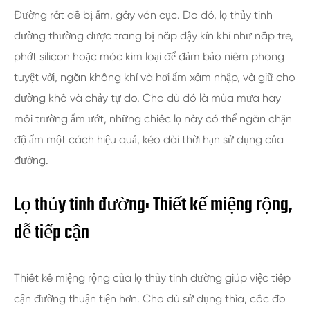
Đường rất dễ bị ẩm, gây vón cục. Do đó, lọ thủy tinh
đường thường được trang bị nắp đậy kín khí như nắp tre,
phớt silicon hoặc móc kim loại để đảm bảo niêm phong
tuyệt vời, ngăn không khí và hơi ẩm xâm nhập, và giữ cho
đường khô và chảy tự do. Cho dù đó là mùa mưa hay
môi trường ẩm ướt, những chiếc lọ này có thể ngăn chặn
độ ẩm một cách hiệu quả, kéo dài thời hạn sử dụng của
đường.
Lọ thủy tinh đường: Thiết kế miệng rộng,
dễ tiếp cận
Thiết kế miệng rộng của lọ thủy tinh đường giúp việc tiếp
cận đường thuận tiện hơn. Cho dù sử dụng thìa, cốc đo