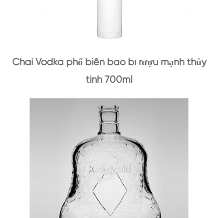
Chai Vodka phổ biến bao bì rượu mạnh thủy
tinh 700ml