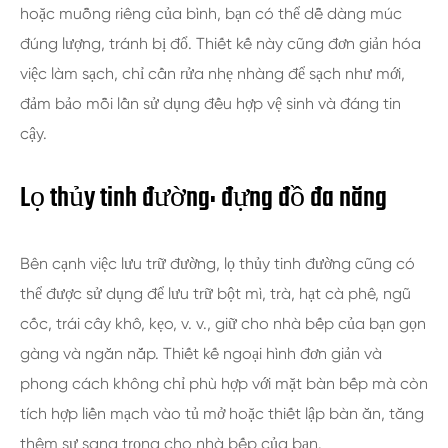
hoặc muỗng riêng của bình, bạn có thể dễ dàng múc
đúng lượng, tránh bị đổ. Thiết kế này cũng đơn giản hóa
việc làm sạch, chỉ cần rửa nhẹ nhàng để sạch như mới,
đảm bảo mỗi lần sử dụng đều hợp vệ sinh và đáng tin
cậy.
Lọ thủy tinh đường: đựng đồ đa năng
Bên cạnh việc lưu trữ đường, lọ thủy tinh đường cũng có
thể được sử dụng để lưu trữ bột mì, trà, hạt cà phê, ngũ
cốc, trái cây khô, kẹo, v. v., giữ cho nhà bếp của bạn gọn
gàng và ngăn nắp. Thiết kế ngoại hình đơn giản và
phong cách không chỉ phù hợp với mặt bàn bếp mà còn
tích hợp liền mạch vào tủ mở hoặc thiết lập bàn ăn, tăng
thêm sự sang trọng cho nhà bếp của bạn.