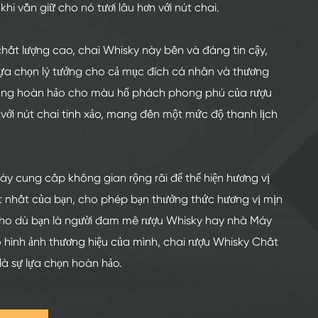
hi vẫn giữ cho nó tươi lâu hơn với nút chai.
chất lượng cao, chai Whisky này bền và đáng tin cậy,
lựa chọn lý tưởng cho cả mục đích cá nhân và thương
 sung hoàn hảo cho màu hổ phách phong phú của rượu
với nút chai tinh xảo, mang đến một mức độ thanh lịch
này cung cấp không gian rộng rãi để thể hiện hương vị
t nhất của bạn, cho phép bạn thưởng thức hương vị mịn
ho dù bạn là người đam mê rượu Whisky hay nhà Máy
ình ảnh thương hiệu của mình, chai rượu Whisky Chất
là sự lựa chọn hoàn hảo.