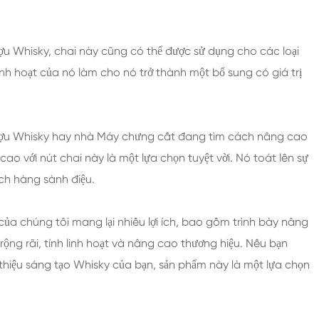
rượu Whisky, chai này cũng có thể được sử dụng cho các loại
h hoạt của nó làm cho nó trở thành một bổ sung có giá trị
ượu Whisky hay nhà Máy chưng cất đang tìm cách nâng cao
ao với nút chai này là một lựa chọn tuyệt vời. Nó toát lên sự
ách hàng sành điệu.
của chúng tôi mang lại nhiều lợi ích, bao gồm trình bày nâng
 rộng rãi, tính linh hoạt và nâng cao thương hiệu. Nếu bạn
thiệu sáng tạo Whisky của bạn, sản phẩm này là một lựa chọn