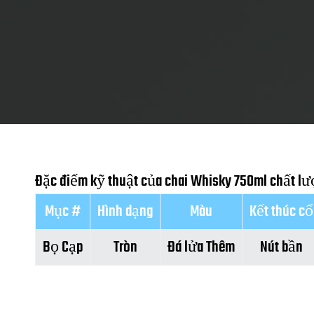
Đặc điểm kỹ thuật của chai Whisky 750ml chất lượ
Mục #
Hình dạng
Màu
Kết thúc cổ
Bọ Cạp
Tròn
Đá lửa Thêm
Nút bần