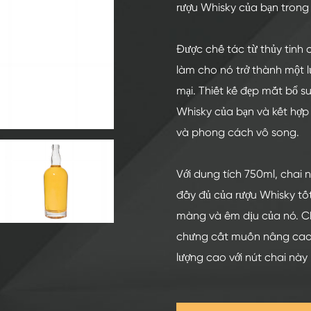
Chai Thủy Tinh Rượu Mạnh 200ml
rượu Whisky của bạn trong k
Chai Thủy Tinh Rượu Mạnh 250ml
Được chế tác từ thủy tinh 
Chai Thủy Tinh Rượu Mạnh 375ml
làm cho nó trở thành một 
Chai Thủy Tinh Rượu Mạnh 150ml
mại. Thiết kế đẹp mắt bổ
Whisky của bạn và kết hợp 
và phong cách vô song.
Với dung tích 750ml, chai 
đầy đủ của rượu Whisky tố
màng và êm dịu của nó. C
chưng cất muốn nâng cao h
lượng cao với nút chai này 