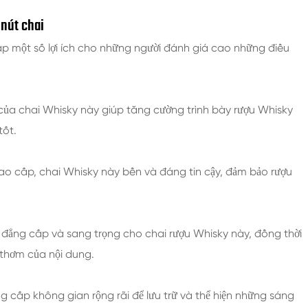
nút chai
ấp một số lợi ích cho những người đánh giá cao những điều
 của chai Whisky này giúp tăng cường trình bày rượu Whisky
tốt.
 cao cấp, chai Whisky này bền và đáng tin cậy, đảm bảo rượu
ự đẳng cấp và sang trọng cho chai rượu Whisky này, đồng thời
thơm của nội dung.
ng cấp không gian rộng rãi để lưu trữ và thể hiện những sáng