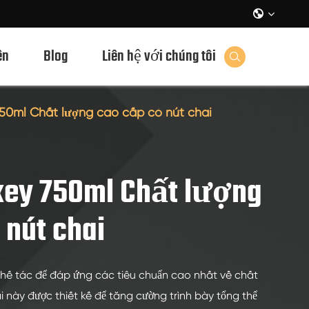

ên
Blog
Liên hệ với chúng tôi

50ml Chất lượng cao cấp có nút chai
key 750ml Chất lượng
 nút chai
hế tác để đáp ứng các tiêu chuẩn cao nhất về chất
i này được thiết kế để tăng cường trình bày tổng thể