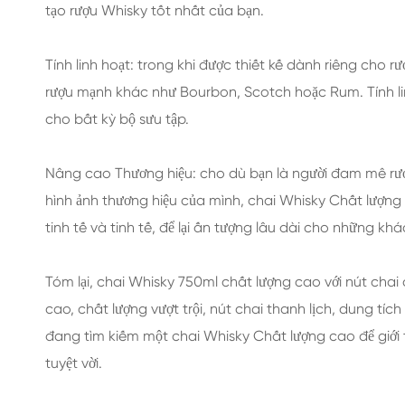
tạo rượu Whisky tốt nhất của bạn.
Tính linh hoạt: trong khi được thiết kế dành riêng cho 
rượu mạnh khác như Bourbon, Scotch hoặc Rum. Tính lin
cho bất kỳ bộ sưu tập.
Nâng cao Thương hiệu: cho dù bạn là người đam mê r
hình ảnh thương hiệu của mình, chai Whisky Chất lượng c
tinh tế và tinh tế, để lại ấn tượng lâu dài cho những kh
Tóm lại, chai Whisky 750ml chất lượng cao với nút chai 
cao, chất lượng vượt trội, nút chai thanh lịch, dung tích
đang tìm kiếm một chai Whisky Chất lượng cao để giới 
tuyệt vời.