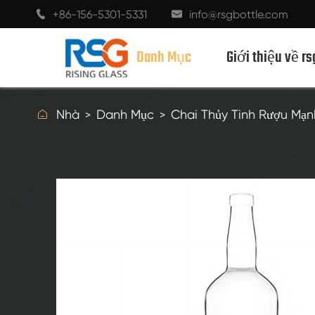
+86-156-5301-5331
info@rsgbottle.com


Danh Mục
Giới thiệu về rs

Nhà
Danh Mục
Chai Thủy Tinh Rượu Mạn
CHAI THỦY TINH RƯỢU MẠNH
CHAI RƯỢU THỦY TINH
CHAI THỦY TINH MÀU SÂM BANH
CHAI BIA
CHAI DẦU