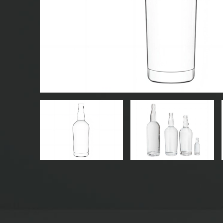
CHAI NƯỚC GIẢI KHÁT THỦY TINH
CHAI NƯỚC THỦY TINH
LỌ THỦY TINH
NẮP/NẮP/NHÃN CHO THỦY TINH