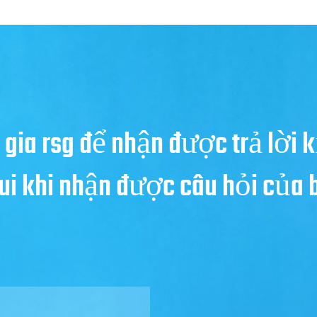
 gia rsg để nhận được trả lời k
 vui khi nhận được câu hỏi của 