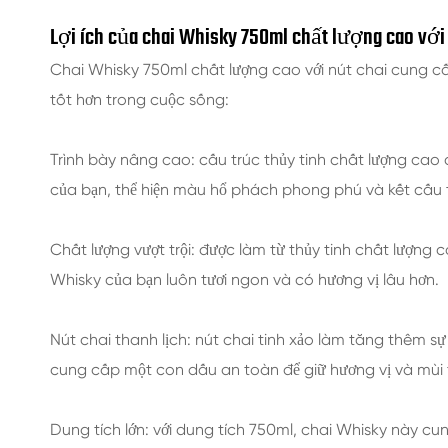
Lợi ích của chai Whisky 750ml chất lượng cao với 
Chai Whisky 750ml chất lượng cao với nút chai cung c
tốt hơn trong cuộc sống:
Trình bày nâng cao: cấu trúc thủy tinh chất lượng cao
của bạn, thể hiện màu hổ phách phong phú và kết cấu 
Chất lượng vượt trội: được làm từ thủy tinh chất lượng
Whisky của bạn luôn tươi ngon và có hương vị lâu hơn.
Nút chai thanh lịch: nút chai tinh xảo làm tăng thêm s
cung cấp một con dấu an toàn để giữ hương vị và mùi 
Dung tích lớn: với dung tích 750ml, chai Whisky này cu