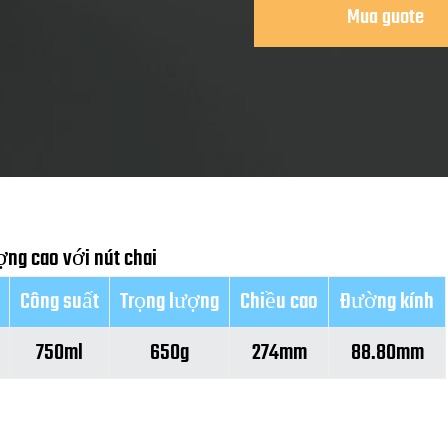
Mua guote
ng cao với nút chai
Công suất
Trọng lượng
Chiều cao
Đường kính
750ml
650g
274mm
88.80mm