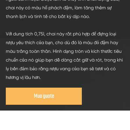
chai này có màu hổ phách đậm, làm tăng thêm sự
thanh lịch và tinh tế cho bất kỳ dịp nào.
Với dung tích 0,75l, chai này rất phù hợp để đựng loại
rượu yêu thích của bạn, cho dù đó là màu đỏ đậm hay
màu trắng toàn thân. Hình dạng tròn và kích thước tiêu
chuẩn của nó giúp bạn dễ dàng cất giữ và rót, trong khi
ly bền đảm bảo rằng rượu vang của bạn sẽ tươi và có
hương vị lâu hơn.
Mua guote