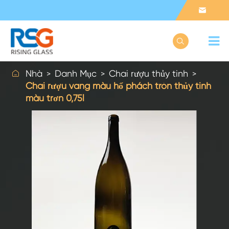



Nhà
Danh Mục
Chai rượu thủy tinh
Chai rượu vang màu hổ phách tròn thủy tinh
màu trơn 0,75l