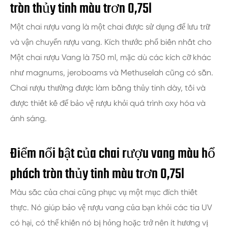
tròn thủy tinh màu trơn 0,75l
Một chai rượu vang là một chai được sử dụng để lưu trữ
và vận chuyển rượu vang. Kích thước phổ biến nhất cho
Một chai rượu Vang là 750 ml, mặc dù các kích cỡ khác
như magnums, jeroboams và Methuselah cũng có sẵn.
Chai rượu thường được làm bằng thủy tinh dày, tối và
được thiết kế để bảo vệ rượu khỏi quá trình oxy hóa và
ánh sáng.
Điểm nổi bật của chai rượu vang màu hổ
phách tròn thủy tinh màu trơn 0,75l
Màu sắc của chai cũng phục vụ một mục đích thiết
thực. Nó giúp bảo vệ rượu vang của bạn khỏi các tia UV
có hại, có thể khiến nó bị hỏng hoặc trở nên ít hương vị