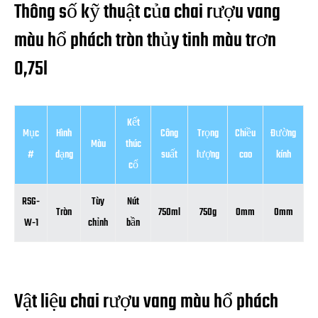
Thông số kỹ thuật của chai rượu vang
màu hổ phách tròn thủy tinh màu trơn
0,75l
Kết
Mục
Hình
Công
Trọng
Chiều
Đường
Màu
thúc
#
dạng
suất
lượng
cao
kính
cổ
RSG-
Tùy
Nút
Tròn
750ml
750g
0mm
0mm
W-1
chỉnh
bần
Vật liệu chai rượu vang màu hổ phách