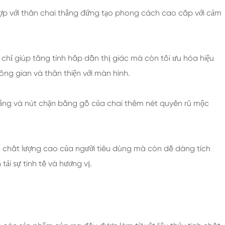
hợp với thân chai thẳng đứng tạo phong cách cao cấp với cảm
chỉ giúp tăng tính hấp dẫn thị giác mà còn tối ưu hóa hiệu
hông gian và thân thiện với màn hình.
 phẳng và nút chặn bằng gỗ của chai thêm nét quyến rũ mộc
và chất lượng cao của người tiêu dùng mà còn dễ dàng tích
ải sự tinh tế và hương vị.