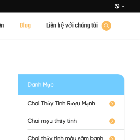

ên
Blog
Liên hệ với chúng tôi

Danh Mục
Chai Thủy Tinh Rượu Mạnh
Chai rượu thủy tinh
Chai thủy tinh màu sâm banh