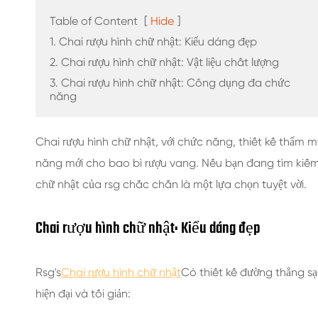
CHAI NƯỚC GIẢI KHÁT THỦY TINH
Table of Content
[
Hide
]
CHAI NƯỚC THỦY TINH
1. Chai rượu hình chữ nhật: Kiểu dáng đẹp
2. Chai rượu hình chữ nhật: Vật liệu chất lượng
LỌ THỦY TINH
3. Chai rượu hình chữ nhật: Công dụng đa chức
năng
NẮP/NẮP/NHÃN CHO THỦY TINH
Chai rượu hình chữ nhật, với chức năng, thiết kế thẩm
năng mới cho bao bì rượu vang. Nếu bạn đang tìm kiếm b
chữ nhật của rsg chắc chắn là một lựa chọn tuyệt vời.
Chai rượu hình chữ nhật: Kiểu dáng đẹp
Rsg's
Chai rượu hình chữ nhật
Có thiết kế đường thẳng sạ
hiện đại và tối giản: