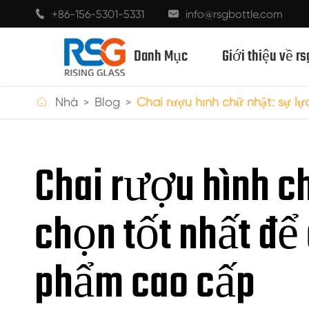
+86-156-5301-5331
info@rsgbottle.com


Danh Mục
Giới thiệu về rs

Nhà
Blog
Chai rượu hình chữ nhật: sự l
CHAI THỦY TINH RƯỢU MẠNH
Chai rượu hình c
CHAI RƯỢU THỦY TINH
chọn tốt nhất để
CHAI THỦY TINH MÀU SÂM BANH
CHAI BIA
phẩm cao cấp
CHAI DẦU