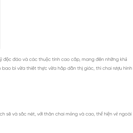
Chai Thủy Tinh Rượu Mạnh 200ml
Chai Thủy Tinh Rượu Mạnh 250ml
Chai Thủy Tinh Rượu Mạnh 375ml
Chai Thủy Tinh Rượu Mạnh 150ml
 mỹ độc đáo và các thuộc tính cao cấp, mang đến những khả
ao bì vừa thiết thực vừa hấp dẫn thị giác, thì chai rượu hình
ch sẽ và sắc nét, với thân chai mỏng và cao, thể hiện vẻ ngoài