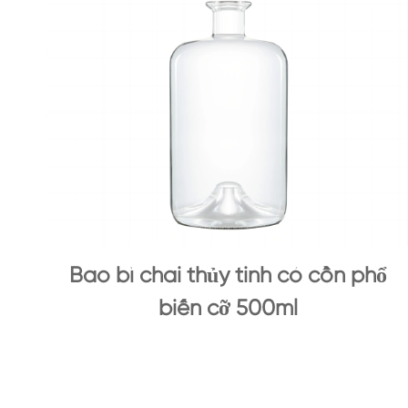
Bao bì chai thủy tinh có cồn phổ
biến cỡ 500ml