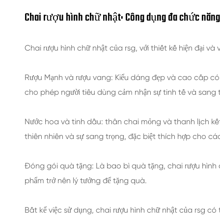
Chai rượu hình chữ nhật: Công dụng đa chức năng
Chai rượu hình chữ nhật của rsg, với thiết kế hiện đại v
Rượu Mạnh và rượu vang: Kiểu dáng đẹp và cao cấp có 
cho phép người tiêu dùng cảm nhận sự tinh tế và sang 
Nước hoa và tinh dầu: thân chai mỏng và thanh lịch kế
thiên nhiên và sự sang trọng, đặc biệt thích hợp cho c
Đóng gói quà tặng: Là bao bì quà tặng, chai rượu hình 
phẩm trở nên lý tưởng để tặng quà.
Bất kể việc sử dụng, chai rượu hình chữ nhật của rsg có