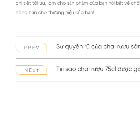
chi tiết tối ưu, làm cho sản phẩm của bạn nổi bật về ch
năng hơn cho thương hiệu của bạn!
Sự quyến rũ của chai rượu 
P R E V
Tại sao chai rượu 75cl được g
N E x t