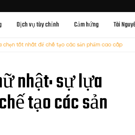
g
Dịch vụ tùy chỉnh
Cảm hứng
Tài Nguy
ựa chọn tốt nhất để chế tạo các sản phẩm cao cấp
Chai Thủy Tinh Rượu Mạnh 750ml
hữ nhật: sự lựa
Chai Thủy Tinh Rượu Mạnh 700ml
Chai Thủy Tinh Rượu Mạnh 500ml
 chế tạo các sản
Chai thủy tinh 1L Spirits
Chai Thủy Tinh Rượu Mạnh 50ml
Chai Thủy Tinh Rượu Mạnh 100ml