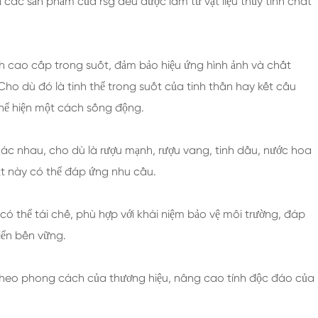
ả các sản phẩm của rsg đều được làm từ vật liệu thủy tinh chất
inh cao cấp trong suốt, đảm bảo hiệu ứng hình ảnh và chất
ho dù đó là tinh thể trong suốt của tinh thần hay kết cấu
thể hiện một cách sống động.
hác nhau, cho dù là rượu mạnh, rượu vang, tinh dầu, nước hoa
ật này có thể đáp ứng nhu cầu.
h có thể tái chế, phù hợp với khái niệm bảo vệ môi trường, đáp
iển bền vững.
h theo phong cách của thương hiệu, nâng cao tính độc đáo của