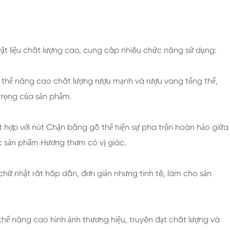
à vật liệu chất lượng cao, cung cấp nhiều chức năng sử dụng:
thể nâng cao chất lượng rượu mạnh và rượu vang tổng thể,
trọng của sản phẩm.
t hợp với nút Chặn bằng gỗ thể hiện sự pha trộn hoàn hảo giữa
ác sản phẩm Hương thơm có vị giác.
chữ nhật rất hấp dẫn, đơn giản nhưng tinh tế, làm cho sản
 thể nâng cao hình ảnh thương hiệu, truyền đạt chất lượng và