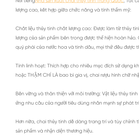
Nổi tiếng
Nhà sản xuất chai thủy tinh Trung Quốc
, Tất c
lượng cao, kết hợp giữa chức năng và tính thẩm mỹ:
Chất liệu thủy tinh chất lượng cao: Được làm từ thủy t
lượng của sản phẩm bên trong được thể hiện hoàn hảo. C
quý phái của nước hoa và tinh dầu, mọi thứ đều được 
Tính linh hoạt: Thích hợp cho nhiều mục đích sử dụng k
hoặc THẬM CHÍ LÀ bao bì gia vị, chai rượu hình chữ nh
Bền vững và thân thiện với môi trường: Vật liệu thủy tin
ứng nhu cầu của người tiêu dùng nhấn mạnh sự phát tr
Hơn nữa, chai thủy tinh dễ dàng trang trí và tùy chỉn
sản phẩm và nhận diện thương hiệu.