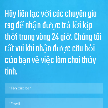
Hãy liên lạc với các chuyên gia
rsg để nhận được trả lời kịp
thời trong vòng 24 giờ. Chúng tôi
rất vui khi nhận được câu hỏi
của bạn về việc làm chai thủy
tinh.