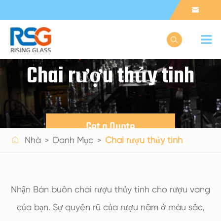


Chai rượu thủy tinh
Get a Quote

Nhà
Danh Mục
Chai rượu thủy tinh
Nhận Bán buôn chai rượu thủy tinh cho rượu vang
của bạn. Sự quyến rũ của rượu nằm ở màu sắc,