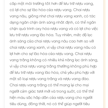
cấp một môi trường tốt hơn để lưu trữ rượu vang,
có lợi cho sự lão hóa của rượu vang. Chai rượu
vang nâu, giống như chai rượu vang xanh, có tác
dụng ngăn chặn ánh sáng nhất định, có thể ngăn
chặn quá trình oxy hóa rượu vang và có lợi cho việc
lưu trữ rượu vang lão hóa. Tuy nhiên, mức độ lọc
ánh sáng của chai rượu vang nâu cao hơn so với
chai rượu vang xanh, vì vậy chai rượu vang nâu có
lợi hơn cho sự lão hóa của rượu vang. Chai rượu
vang trắng không có nhiều khả năng lọc ánh sáng,
vì vậy chai rượu vang trắng thường không phù hợp
để lưu trữ rượu vang lão hóa, chủ yếu phù hợp với
một số loại rượu vang trắng và rượu vang đào.
Chai rượu vang trắng có thể mang lại cho mọi
người cảm giác tươi mới và trong suốt, có thể thể
hiện màu sắc hấp dẫn của rượu vang cho người
tiêu dùng, đồng thời, nó có thể giúp người tiêu