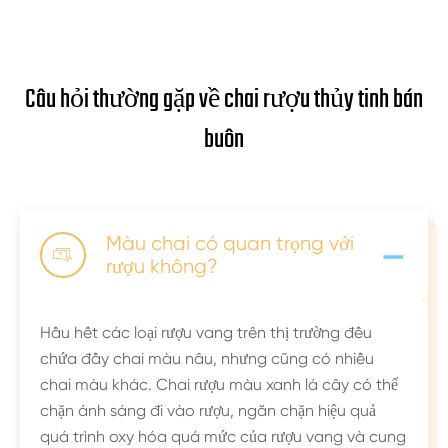
Câu hỏi thường gặp về chai rượu thủy tinh bán
buôn
-
Màu chai có quan trọng với

rượu không?
Hầu hết các loại rượu vang trên thị trường đều
chứa đầy chai màu nâu, nhưng cũng có nhiều
chai màu khác. Chai rượu màu xanh lá cây có thể
chặn ánh sáng đi vào rượu, ngăn chặn hiệu quả
quá trình oxy hóa quá mức của rượu vang và cung