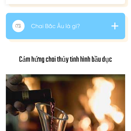
+
Chai Bắc Âu là gì?

Cảm hứng chai thủy tinh hình bầu dục