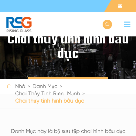


Chai thủy tinh hình bầu
dục
Get a Quote

Nhà
Danh Mục
Chai Thủy Tinh Rượu Mạnh
Chai thủy tinh hình bầu dục
Danh Mục này là bộ sưu tập chai hình bầu dục