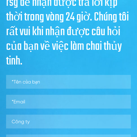
rsg để nhận được trả lời kịp
thời trong vòng 24 giờ. Chúng tôi
rất vui khi nhận được câu hỏi
của bạn về việc làm chai thủy
tinh.