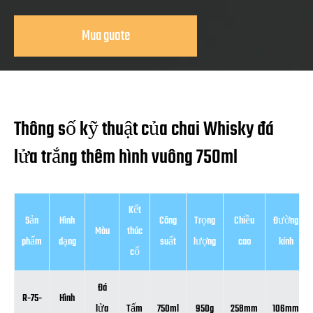
Mua guote
Thông số kỹ thuật của chai Whisky đá
lửa trắng thêm hình vuông 750ml
Kết
Sản
Hình
Công
Trọng
Chiều
Đường
Màu
thúc
phẩm
dạng
suất
lượng
cao
kính
cổ
Đá
R-75-
Hình
lửa
Tấm
750ml
950g
258mm
106mm