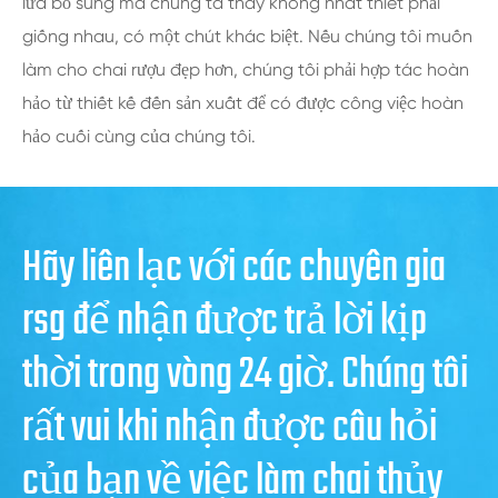
lửa bổ sung mà chúng ta thấy không nhất thiết phải
giống nhau, có một chút khác biệt. Nếu chúng tôi muốn
làm cho chai rượu đẹp hơn, chúng tôi phải hợp tác hoàn
hảo từ thiết kế đến sản xuất để có được công việc hoàn
hảo cuối cùng của chúng tôi.
Hãy liên lạc với các chuyên gia
rsg để nhận được trả lời kịp
thời trong vòng 24 giờ. Chúng tôi
rất vui khi nhận được câu hỏi
của bạn về việc làm chai thủy