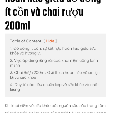
ít cồn và chai rượu
200ml
Table of Content
[
Hide
]
1. Đồ uống ít cồn: sự kết hợp hoàn hảo giữa sức
khỏe và hương vị
2. Việc áp dụng rộng rãi các khái niệm uống lành
mạnh
3. Chai Rượu 200ml: Giải thích hoàn hảo về sự tiện
lợi và sức khỏe
4. Duy trì các tiêu chuẩn kép về sức khỏe và chất
lượng
Khi khái niệm về sức khỏe bắt nguồn sâu sắc trong tâm