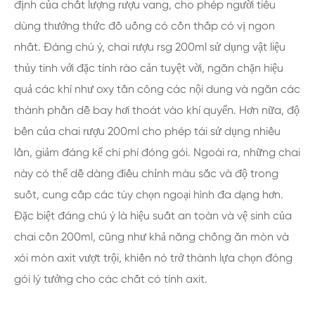
định của chất lượng rượu vang, cho phép người tiêu
dùng thưởng thức đồ uống có cồn thấp có vị ngon
nhất. Đáng chú ý, chai rượu rsg 200ml sử dụng vật liệu
thủy tinh với đặc tính rào cản tuyệt vời, ngăn chặn hiệu
quả các khí như oxy tấn công các nội dung và ngăn các
thành phần dễ bay hơi thoát vào khí quyển. Hơn nữa, độ
bền của chai rượu 200ml cho phép tái sử dụng nhiều
lần, giảm đáng kể chi phí đóng gói. Ngoài ra, những chai
này có thể dễ dàng điều chỉnh màu sắc và độ trong
suốt, cung cấp các tùy chọn ngoại hình đa dạng hơn.
Đặc biệt đáng chú ý là hiệu suất an toàn và vệ sinh của
chai cồn 200ml, cũng như khả năng chống ăn mòn và
xói mòn axit vượt trội, khiến nó trở thành lựa chọn đóng
gói lý tưởng cho các chất có tính axit.