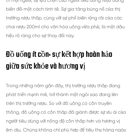
trí mọi người, sự lựa chọn của người tiêu dùng rượu đang
biến đổi một cách tinh tế. Sự gia tăng bùng nổ của thị
trường rượu thấp, cùng với sự phổ biến rộng rãi của các
chai rượu 200ml cho văn hóa uống vừa phải, là một dấu
hiệu rõ ràng cho sự thay đổi này.
Đồ uống ít cồn: sự kết hợp hoàn hảo
giữa sức khỏe và hương vị
Trong những năm gần đây, thị trường rượu thấp đang
phát triển mạnh mẽ, trở thành một ngôi sao đang lên
trên thị trường rượu. So với đồ uống có cồn truyền
thống, đồ uống có cồn thấp đã giành được sự ưu ái của
người tiêu dùng với nồng độ cồn thấp hơn và hương vị
êm dịu. Chúng không chỉ phù hợp để tiêu thụ hàng ngày