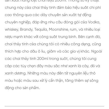
sản xuất hàng loạt chai rượu 200ml. Thông số kỹ thuật
chung này của chai thủy tinh đảm bảo hiệu suất chi phí
cao thông qua các dây chuyền sản xuất tự động
chuyên nghiệp, đáp ứng nhu cầu đóng gói của Vodka,
whiskey, Brandy, Tequila, Moonshine, rum, và nhiều loại
rượu mạnh khác với công suất trung bình. Bên cạnh đó,
chai thủy tinh của chúng tôi có nhiều công dụng, cũng
thích hợp cho dầu ô liu, giấm và các gia vị khác. Ngoài
các chai thủy tinh 200ml trong suốt, chúng tôi cung
cấp các tùy chọn đầy màu sắc như xanh lá cây, đỏ và
xanh dương. Những màu này đến từ nguyên liệu thô
màu hoặc màu sau xử lý cẩn thận, tăng thêm sự sống
động cho sản phẩm.