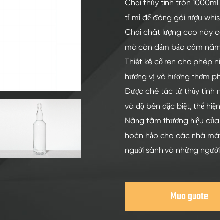
Chai Thủy Tinh Rượu Mạnh 200ml
Chai thủy tinh tròn 1000ml
tỉ mỉ để đóng gói rượu whis
Chai Thủy Tinh Rượu Mạnh 250ml
Chai chất lượng cao này c
Chai Thủy Tinh Rượu Mạnh 375ml
mà còn đảm bảo cầm nắm 
Chai Thủy Tinh Rượu Mạnh 150ml
Thiết kế cổ ren cho phép 
hương vị và hương thơm ph
Được chế tác từ thủy tinh 
và độ bền đặc biệt, thể hi
Nâng tầm thương hiệu của b
hoàn hảo cho các nhà máy
người sành và những người
Mua guote