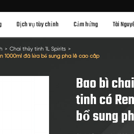
g
Dịch vụ tùy chỉnh
Cảm hứng
Tài Nguy
h
Chai thủy tinh 1L Spirits
òn 1000ml đá lửa bổ sung pha lê cao cấp
Chai Thủy Tinh Rượu Mạnh 750ml
Chai Thủy Tinh Rượu Mạnh 700ml
Bao bì cha
Chai Thủy Tinh Rượu Mạnh 500ml
tinh có Re
Chai thủy tinh 1L Spirits
bổ sung ph
Chai Thủy Tinh Rượu Mạnh 50ml
Chai Thủy Tinh Rượu Mạnh 100ml