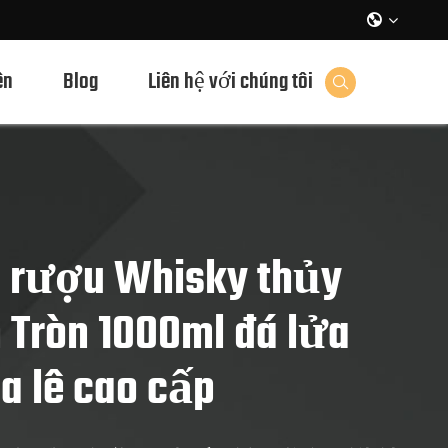

ên
Blog
Liên hệ với chúng tôi

i rượu Whisky thủy
n Tròn 1000ml đá lửa
a lê cao cấp