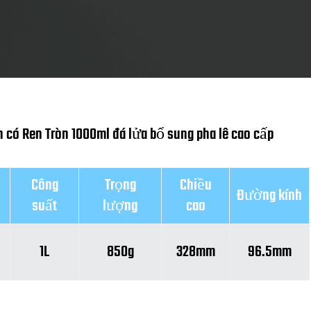
h có Ren Tròn 1000ml đá lửa bổ sung pha lê cao cấp
Công
Trọng
Chiều
Đường kính
suất
lượng
cao
1L
850g
328mm
96.5mm