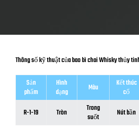
Thông số kỹ thuật của bao bì chai Whisky thủy tin
Sản
Hình
Kết thúc
Màu
phẩm
dạng
cổ
Trong
R-1-19
Tròn
Nút bần
suốt