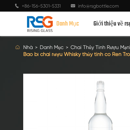
+86-156-5301-5331
info@rsgbottle.com


Danh Mục
Giới thiệu về rs

Nhà
Danh Mục
Chai Thủy Tinh Rượu Mạn
Bao bì chai rượu Whisky thủy tinh có Ren Tr
CHAI THỦY TINH RƯỢU MẠNH
CHAI RƯỢU THỦY TINH
CHAI THỦY TINH MÀU SÂM BANH
CHAI BIA
CHAI DẦU