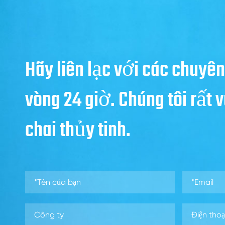
Hãy liên lạc với các chuyên
vòng 24 giờ. Chúng tôi rất
chai thủy tinh.