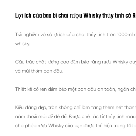
Lợi ích của bao bì chai rượu Whisky thủy tinh có R
Trải nghiệm vô số lợi ích của chai thủy tinh tròn 1000
whisky.
Cấu trúc chất lượng cao đảm bảo rằng rượu Whisky quý
và mùi thơm ban đầu.
Thiết kế cổ ren đảm bảo một con dấu an toàn, ngăn chặ
Kiểu dáng đẹp, tròn không chỉ làm tăng thêm nét than
nắm thoải mái để dễ đổ. Được chế tác từ thủy tinh màu 
cho phép rượu Whisky của bạn được thể hiện trong tất