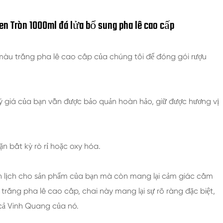
en Tròn 1000ml đá lửa bổ sung pha lê cao cấp
ml màu trắng pha lê cao cấp của chúng tôi để đóng gói rượu
 giá của bạn vẫn được bảo quản hoàn hảo, giữ được hương vị
n bất kỳ rò rỉ hoặc oxy hóa.
h lịch cho sản phẩm của bạn mà còn mang lại cảm giác cầm
trắng pha lê cao cấp, chai này mang lại sự rõ ràng đặc biệt,
 cả Vinh Quang của nó.