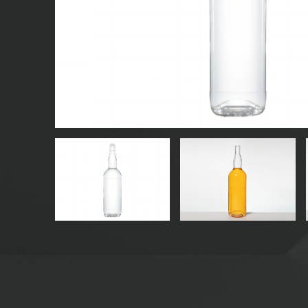
CHAI NƯỚC GIẢI KHÁT THỦY TINH
CHAI NƯỚC THỦY TINH
LỌ THỦY TINH
NẮP/NẮP/NHÃN CHO THỦY TINH