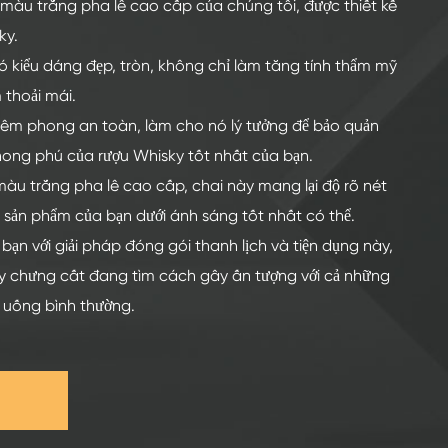
 màu trắng pha lê cao cấp của chúng tôi, được thiết kế
ky.
ó kiểu dáng đẹp, tròn, không chỉ làm tăng tính thẩm mỹ
thoải mái.
niêm phong an toàn, làm cho nó lý tưởng để bảo quản
ong phú của rượu Whisky tốt nhất của bạn.
màu trắng pha lê cao cấp, chai này mang lại độ rõ nét
ện sản phẩm của bạn dưới ánh sáng tốt nhất có thể.
ạn với giải pháp đóng gói thanh lịch và tiện dụng này,
 chưng cất đang tìm cách gây ấn tượng với cả những
 uống bình thường.