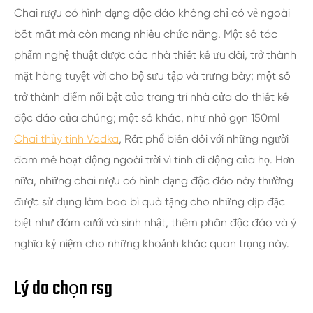
Chai rượu có hình dạng độc đáo không chỉ có vẻ ngoài
bắt mắt mà còn mang nhiều chức năng. Một số tác
phẩm nghệ thuật được các nhà thiết kế ưu đãi, trở thành
mặt hàng tuyệt vời cho bộ sưu tập và trưng bày; một số
trở thành điểm nổi bật của trang trí nhà cửa do thiết kế
độc đáo của chúng; một số khác, như nhỏ gọn 150ml
Chai thủy tinh Vodka
, Rất phổ biến đối với những người
đam mê hoạt động ngoài trời vì tính di động của họ. Hơn
nữa, những chai rượu có hình dạng độc đáo này thường
được sử dụng làm bao bì quà tặng cho những dịp đặc
biệt như đám cưới và sinh nhật, thêm phần độc đáo và ý
nghĩa kỷ niệm cho những khoảnh khắc quan trọng này.
Lý do chọn rsg