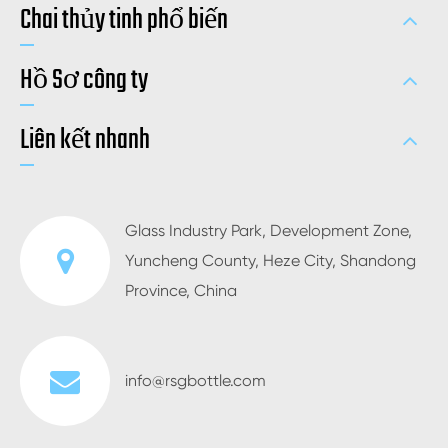
Chai thủy tinh phổ biến
Hồ Sơ công ty
Liên kết nhanh
Glass Industry Park, Development Zone,
Yuncheng County, Heze City, Shandong
Province, China
info@rsgbottle.com