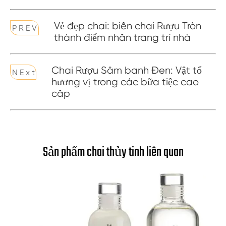
Vẻ đẹp chai: biến chai Rượu Tròn
P R E V
thành điểm nhấn trang trí nhà
Chai Rượu Sâm banh Đen: Vật tổ
N E x t
hương vị trong các bữa tiệc cao
cấp
Sản phẩm chai thủy tinh liên quan