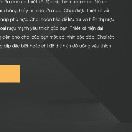
 lửa cao có thiết kế đặc biệt hình tròn ropp. Nó có
m bằng thủy tinh đá lửa cao. Chai được thiết kế với
nắp phù hợp. Chai hoàn hảo để lưu trữ và hiển thị rượu
oại rượu mạnh yêu thích của bạn. Thiết kế hiện đại
 đến cho chai của bạn một cái nhìn độc đáo. Chai rất
 dịp đặc biệt hoặc chỉ để thể hiện đồ uống yêu thích