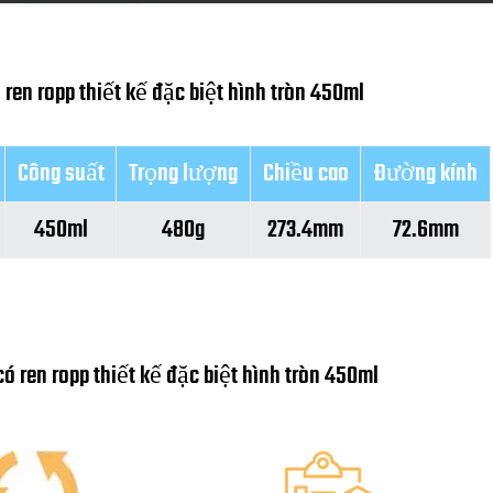
ren ropp thiết kế đặc biệt hình tròn 450ml
Công suất
Trọng lượng
Chiều cao
Đường kính
450ml
480g
273.4mm
72.6mm
có ren ropp thiết kế đặc biệt hình tròn 450ml