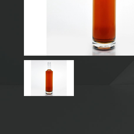
CHAI NƯỚC GIẢI KHÁT THỦY TINH
CHAI NƯỚC THỦY TINH
LỌ THỦY TINH
NẮP/NẮP/NHÃN CHO THỦY TINH