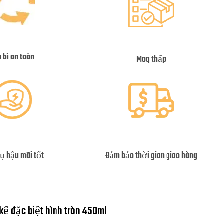
 bì an toàn
Moq thấp
vụ hậu mãi tốt
Đảm bảo thời gian giao hàng
 kế đặc biệt hình tròn 450ml