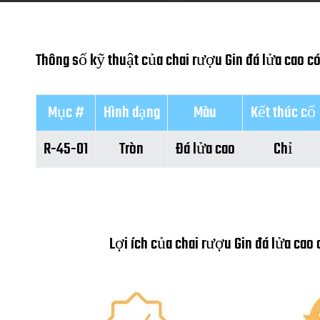
Thông số kỹ thuật của chai rượu Gin đá lửa cao có 
Mục #
Hình dạng
Màu
Kết thúc cổ
R-45-01
Tròn
Đá lửa cao
Chỉ
Lợi ích của chai rượu Gin đá lửa cao 