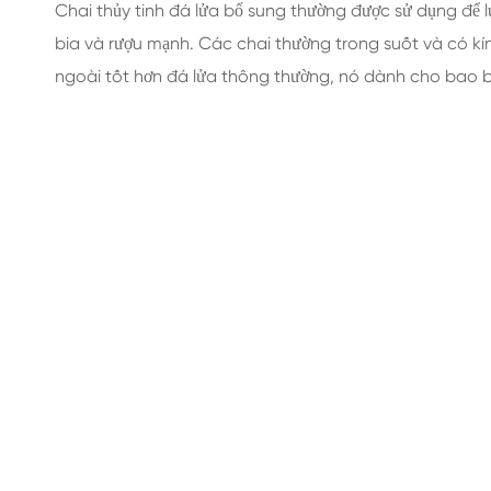
Chai thủy tinh đá lửa bổ sung thường được sử dụng để 
bia và rượu mạnh. Các chai thường trong suốt và có kí
ngoài tốt hơn đá lửa thông thường, nó dành cho bao b