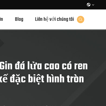

ên
Blog
Liên hệ với chúng tôi

Gin đá lửa cao có ren
kế đặc biệt hình tròn