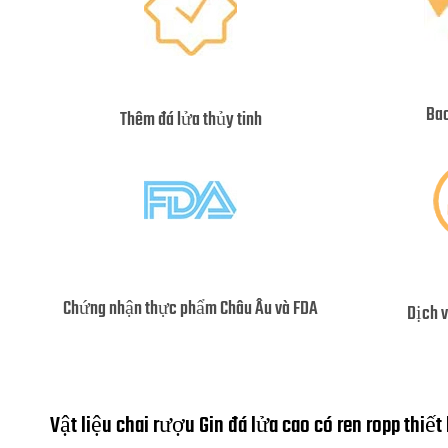
Bao
Thêm đá lửa thủy tinh
Chứng nhận thực phẩm Châu Âu và FDA
Dịch 
Vật liệu chai rượu Gin đá lửa cao có ren ropp thiết