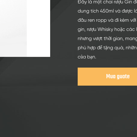
Chai Thủy Tinh Rượu Mạnh 200ml
Đây là một chai rượu Gin đá
dung tích 450ml và được là
Chai Thủy Tinh Rượu Mạnh 250ml
đầu ren ropp và đi kèm với 
Chai Thủy Tinh Rượu Mạnh 375ml
gin, rượu Whisky hoặc các l
Chai Thủy Tinh Rượu Mạnh 150ml
nhưng vượt thời gian, mang
phù hợp để tặng quà, những
của bạn.
Mua guote