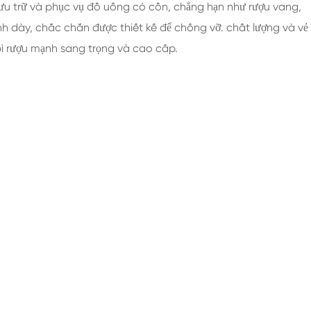
lưu trữ và phục vụ đồ uống có cồn, chẳng hạn như rượu vang,
nh dày, chắc chắn được thiết kế để chống vỡ. chất lượng và vẻ
ì rượu mạnh sang trọng và cao cấp.