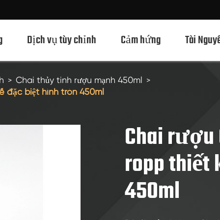
g
Dịch vụ tùy chỉnh
Cảm hứng
Tài Nguy
h
Chai thủy tinh rượu mạnh 450ml
ế đặc biệt hình tròn 450ml
Chai Thủy Tinh Rượu Mạnh 750ml
Chai Thủy Tinh Rượu Mạnh 700ml
Chai rượu 
Chai Thủy Tinh Rượu Mạnh 500ml
ropp thiết 
Chai thủy tinh 1L Spirits
450ml
Chai Thủy Tinh Rượu Mạnh 50ml
Chai Thủy Tinh Rượu Mạnh 100ml