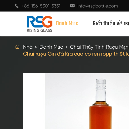
+86-156-5301-5331
info@rsgbottle.com


Danh Mục
Giới thiệu về rs

Nhà
Danh Mục
Chai Thủy Tinh Rượu Mạn
Chai rượu Gin đá lửa cao có ren ropp thiết k
CHAI THỦY TINH RƯỢU MẠNH
CHAI RƯỢU THỦY TINH
CHAI THỦY TINH MÀU SÂM BANH
CHAI BIA
CHAI DẦU