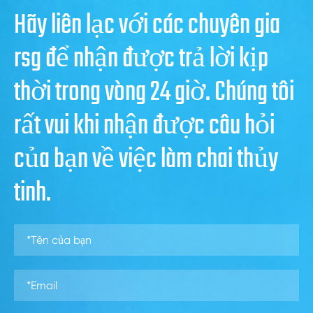
Hãy liên lạc với các chuyên gia
rsg để nhận được trả lời kịp
thời trong vòng 24 giờ. Chúng tôi
rất vui khi nhận được câu hỏi
của bạn về việc làm chai thủy
tinh.