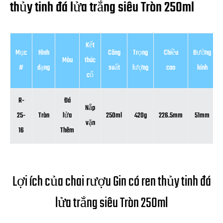
thủy tinh đá lửa trắng siêu Tròn 250ml
Kết
Mục
Hình
Công
Trọng
Chiều
Đường
Màu
thúc
#
dạng
suất
lượng
cao
kính
cổ
R-
Đá
Nắp
25-
Tròn
lửa
250ml
420g
226.5mm
51mm
vặn
16
Thêm
Lợi ích của chai rượu Gin có ren thủy tinh đá
lửa trắng siêu Tròn 250ml