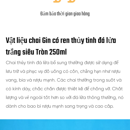
Đảm bảo thời gian giao hàng
Vật liệu chai Gin có ren thủy tinh đá lửa
trắng siêu Tròn 250ml
Chai thủy tinh đá lửa bổ sung thường được sử dụng để
lưu trữ và phục vụ đồ uống có cồn, chẳng hạn như rượu
vang, bia và rượu mạnh. Các chai thường trong suốt và
có kính dày, chắc chắn được thiết kế để chống vỡ. Chất
lượng và vẻ ngoài tốt hơn so với đá lửa thông thường, nó
dành cho bao bì rượu mạnh sang trọng và cao cấp.