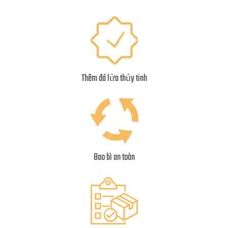
Thêm đá lửa thủy tinh
Bao bì an toàn