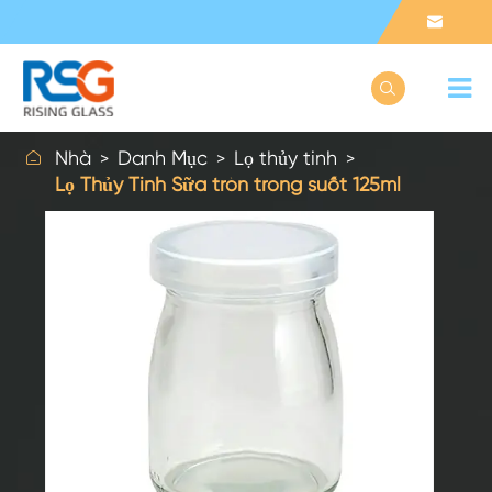



Nhà
Danh Mục
Lọ thủy tinh
Lọ Thủy Tinh Sữa tròn trong suốt 125ml