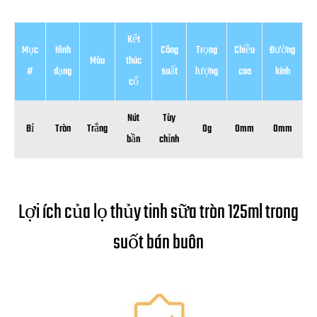
Kết
Mục
Hình
Công
Trọng
Chiều
Đường
Màu
thúc
#
dạng
suất
lượng
cao
kính
cổ
Nút
Tùy
Bỉ
Tròn
Trắng
0g
0mm
0mm
bần
chỉnh
Lợi ích của lọ thủy tinh sữa tròn 125ml trong
suốt bán buôn