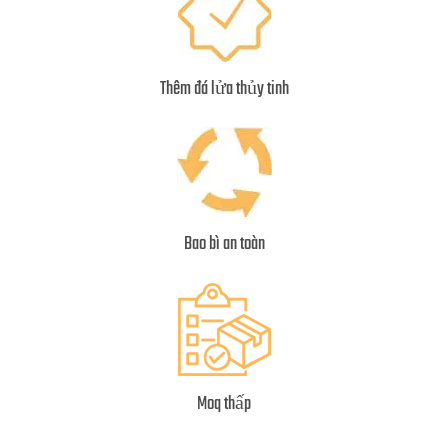
Thêm đá lửa thủy tinh
Bao bì an toàn
Moq thấp