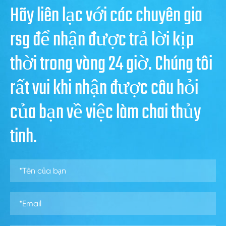
Hãy liên lạc với các chuyên gia
rsg để nhận được trả lời kịp
thời trong vòng 24 giờ. Chúng tôi
rất vui khi nhận được câu hỏi
của bạn về việc làm chai thủy
tinh.