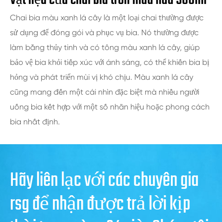
Vật liệu của chai bia tròn màu nâu 500ml
Chai bia màu xanh lá cây là một loại chai thường được
sử dụng để đóng gói và phục vụ bia. Nó thường được
làm bằng thủy tinh và có tông màu xanh lá cây, giúp
bảo vệ bia khỏi tiếp xúc với ánh sáng, có thể khiến bia bị
hỏng và phát triển mùi vị khó chịu. Màu xanh lá cây
cũng mang đến một cái nhìn đặc biệt mà nhiều người
uống bia kết hợp với một số nhãn hiệu hoặc phong cách
bia nhất định.
Hãy liên lạc với các chuyên gia
rsg để nhận được trả lời kịp