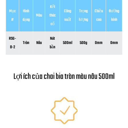
Kết
Mục
Hình
Công
Trọng
Chiều
Đường
Màu
thúc
#
dạng
suất
lượng
cao
kính
cổ
RSG-
Nút
Tròn
Nâu
500ml
500g
0mm
0mm
B-2
bần
Lợi ích của chai bia tròn màu nâu 500ml