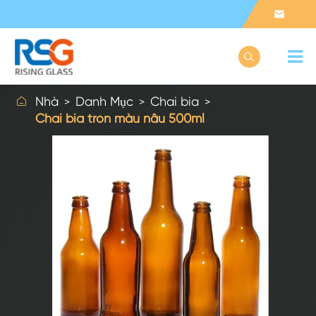



Nhà
Danh Mục
Chai bia
Chai bia tròn màu nâu 500ml