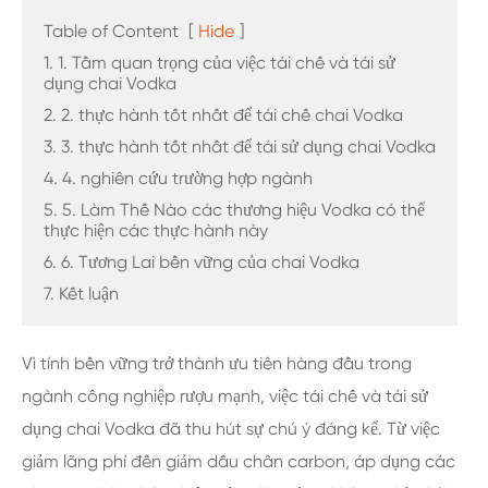
Table of Content
[
Hide
]
1. 1. Tầm quan trọng của việc tái chế và tái sử
dụng chai Vodka
2. 2. thực hành tốt nhất để tái chế chai Vodka
3. 3. thực hành tốt nhất để tái sử dụng chai Vodka
4. 4. nghiên cứu trường hợp ngành
5. 5. Làm Thế Nào các thương hiệu Vodka có thể
thực hiện các thực hành này
6. 6. Tương Lai bền vững của chai Vodka
7. Kết luận
Vì tính bền vững trở thành ưu tiên hàng đầu trong
ngành công nghiệp rượu mạnh, việc tái chế và tái sử
dụng chai Vodka đã thu hút sự chú ý đáng kể. Từ việc
giảm lãng phí đến giảm dấu chân carbon, áp dụng các