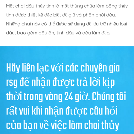
Một chai dầu thủy tinh là một thùng chứa làm bằng thủy
tinh được thiết kế đặc biệt để giữ và phân phối dầu.
Những chai này có thể được sử dụng để lưu trữ nhiều loại
dầu, bao gồm dầu ăn, tinh dầu và dầu làm đẹp.
Hãy liên lạc với các chuyên gia
rsg để nhận được trả lời kịp
thời trong vòng 24 giờ. Chúng tôi
rất vui khi nhận được câu hỏi
của bạn về việc làm chai thủy