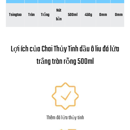
Nút
Tsingtao
Tròn
Trắng
500ml
450g
0mm
0mm
bần
Lợi ích của Chai Thủy Tinh dầu ô liu đá lửa
trắng tròn rỗng 500ml
Thêm đá lửa thủy tinh