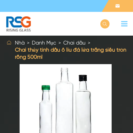



Nhà
Danh Mục
Chai dầu
Chai thủy tinh dầu ô liu đá lửa trắng siêu tròn
rỗng 500ml