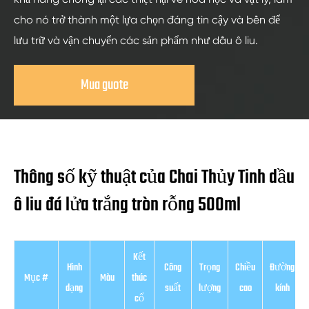
cho nó trở thành một lựa chọn đáng tin cậy và bền để
lưu trữ và vận chuyển các sản phẩm như dầu ô liu.
Mua guote
Thông số kỹ thuật của Chai Thủy Tinh dầu
ô liu đá lửa trắng tròn rỗng 500ml
Kết
Hình
Công
Trọng
Chiều
Đường
Mục #
Màu
thúc
dạng
suất
lượng
cao
kính
cổ