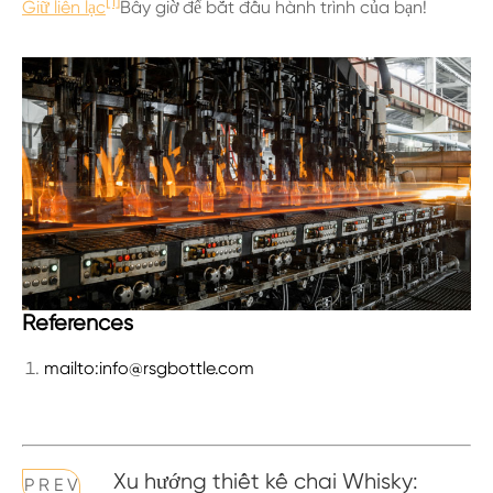
[1]
Giữ liên lạc
Bây giờ để bắt đầu hành trình của bạn!
References
mailto:info@rsgbottle.com
Xu hướng thiết kế chai Whisky:
P R E V