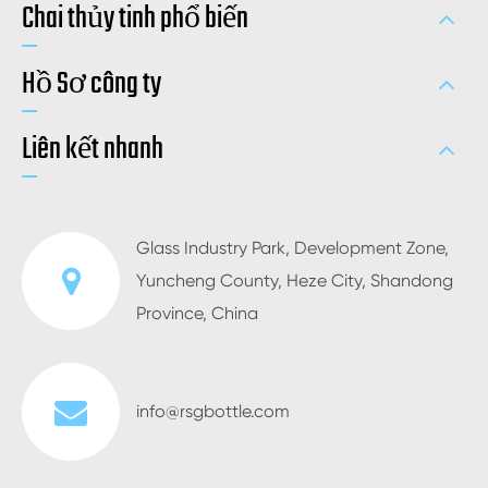
Chai thủy tinh phổ biến
Hồ Sơ công ty
Liên kết nhanh
Glass Industry Park, Development Zone,
Yuncheng County, Heze City, Shandong
Province, China
info@rsgbottle.com