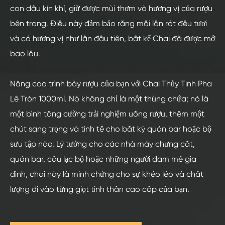
con dấu kín khí, giữ được mùi thơm và hương vị của rượu
bên trong. Điều này đảm bảo rằng mỗi lần rót đều tươi
và có hương vị như lần đầu tiên, bất kể Chai đã được mở
bao lâu.
Nâng cao trình bày rượu của bạn với Chai Thủy Tinh Pha
Lê Tròn 1000ml. Nó không chỉ là một thùng chứa; nó là
một bình tăng cường trải nghiệm uống rượu, thêm một
chút sang trọng và tinh tế cho bất kỳ quán bar hoặc bộ
sưu tập nào. Lý tưởng cho các nhà máy chưng cất,
quán bar, câu lạc bộ hoặc những người đam mê gia
đình, chai này là minh chứng cho sự khéo léo và chất
lượng đi vào từng giọt tinh thần cao cấp của bạn.