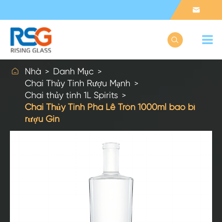



Nhà
Danh Mục
Chai Thủy Tinh Rượu Mạnh
Chai thủy tinh 1L Spirits
Chai Thủy Tinh Pha Lê Tròn 1000ml bao bì
rượu Gin