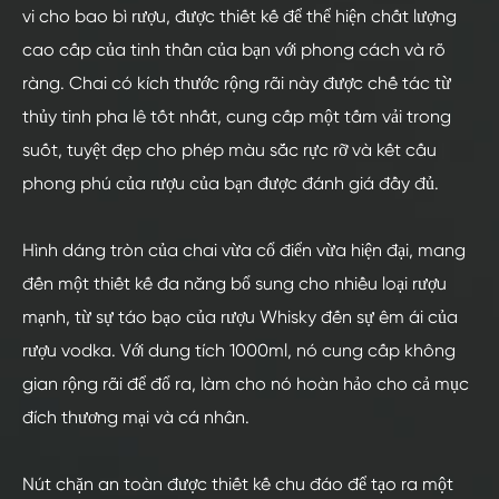
vi cho bao bì rượu, được thiết kế để thể hiện chất lượng
cao cấp của tinh thần của bạn với phong cách và rõ
ràng. Chai có kích thước rộng rãi này được chế tác từ
thủy tinh pha lê tốt nhất, cung cấp một tấm vải trong
suốt, tuyệt đẹp cho phép màu sắc rực rỡ và kết cấu
phong phú của rượu của bạn được đánh giá đầy đủ.
Hình dáng tròn của chai vừa cổ điển vừa hiện đại, mang
đến một thiết kế đa năng bổ sung cho nhiều loại rượu
mạnh, từ sự táo bạo của rượu Whisky đến sự êm ái của
rượu vodka. Với dung tích 1000ml, nó cung cấp không
gian rộng rãi để đổ ra, làm cho nó hoàn hảo cho cả mục
đích thương mại và cá nhân.
Nút chặn an toàn được thiết kế chu đáo để tạo ra một