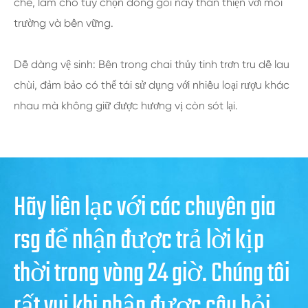
chế, làm cho tùy chọn đóng gói này thân thiện với môi
trường và bền vững.
Dễ dàng vệ sinh: Bên trong chai thủy tinh trơn tru dễ lau
chùi, đảm bảo có thể tái sử dụng với nhiều loại rượu khác
nhau mà không giữ được hương vị còn sót lại.
Hãy liên lạc với các chuyên gia
rsg để nhận được trả lời kịp
thời trong vòng 24 giờ. Chúng tôi
rất vui khi nhận được câu hỏi