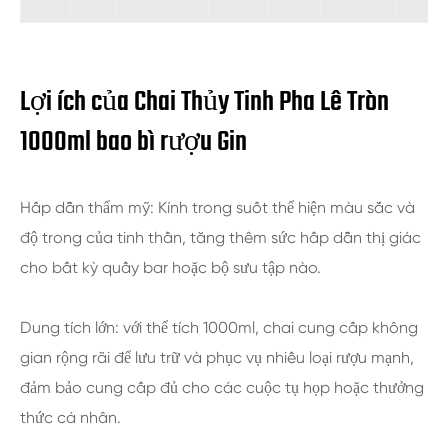
Lợi ích của Chai Thủy Tinh Pha Lê Tròn
1000ml bao bì rượu Gin
Hấp dẫn thẩm mỹ: Kính trong suốt thể hiện màu sắc và
độ trong của tinh thần, tăng thêm sức hấp dẫn thị giác
cho bất kỳ quầy bar hoặc bộ sưu tập nào.
Dung tích lớn: với thể tích 1000ml, chai cung cấp không
gian rộng rãi để lưu trữ và phục vụ nhiều loại rượu mạnh,
đảm bảo cung cấp đủ cho các cuộc tụ họp hoặc thưởng
thức cá nhân.