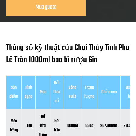
Mua guote
Thông số kỹ thuật của Chai Thủy Tinh Pha
Lê Tròn 1000ml bao bì rượu Gin
Kết
Sản
Hình
Công
Trọng
Đườn
Màu
thúc
Chiều cao
phẩm
dạng
suất
lượng
kính
cổ
Đá
Màu
Nút
Tròn
lửa
1000ml
850g
267.66mm
98.50
hồng
bần
Thêm