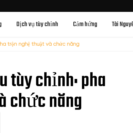
g
Dịch vụ tùy chỉnh
Cảm hứng
Tài Nguy
 pha trộn nghệ thuật và chức năng
Chai Thủy Tinh Rượu Mạnh 750ml
u tùy chỉnh: pha
Chai Thủy Tinh Rượu Mạnh 700ml
Chai Thủy Tinh Rượu Mạnh 500ml
và chức năng
Chai thủy tinh 1L Spirits
Chai Thủy Tinh Rượu Mạnh 50ml
Chai Thủy Tinh Rượu Mạnh 100ml