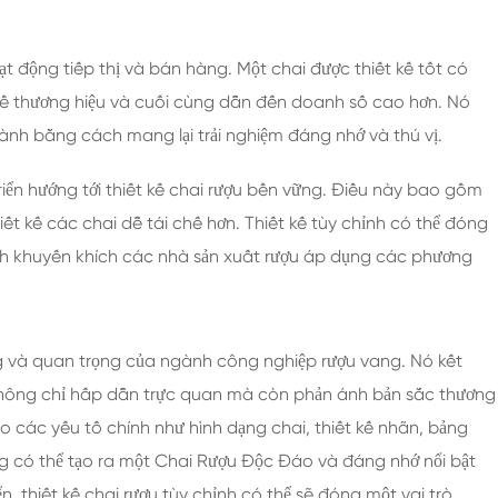
ạt động tiếp thị và bán hàng. Một chai được thiết kế tốt có
 về thương hiệu và cuối cùng dẫn đến doanh số cao hơn. Nó
ành bằng cách mang lại trải nghiệm đáng nhớ và thú vị.
ển hướng tới thiết kế chai rượu bền vững. Điều này bao gồm
hiết kế các chai dễ tái chế hơn. Thiết kế tùy chỉnh có thể đóng
ách khuyến khích các nhà sản xuất rượu áp dụng các phương
ng và quan trọng của ngành công nghiệp rượu vang. Nó kết
không chỉ hấp dẫn trực quan mà còn phản ánh bản sắc thương
o các yếu tố chính như hình dạng chai, thiết kế nhãn, bảng
g có thể tạo ra một Chai Rượu Độc Đáo và đáng nhớ nổi bật
ển, thiết kế chai rượu tùy chỉnh có thể sẽ đóng một vai trò