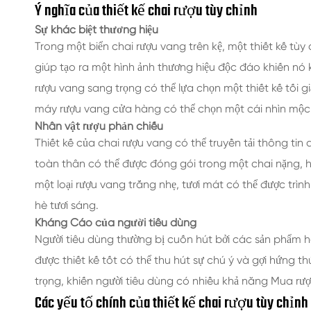
Ý nghĩa của thiết kế chai rượu tùy chỉnh
Sự khác biệt thương hiệu
Trong một biển chai rượu vang trên kệ, một thiết kế tùy
giúp tạo ra một hình ảnh thương hiệu độc đáo khiến nó k
rượu vang sang trọng có thể lựa chọn một thiết kế tối 
máy rượu vang cửa hàng có thể chọn một cái nhìn mộc
Nhân vật rượu phản chiếu
Thiết kế của chai rượu vang có thể truyền tải thông tin
toàn thân có thể được đóng gói trong một chai nặng, 
một loại rượu vang trắng nhẹ, tươi mát có thể được trìn
hè tươi sáng.
Kháng Cáo của người tiêu dùng
Người tiêu dùng thường bị cuốn hút bởi các sản phẩm 
được thiết kế tốt có thể thu hút sự chú ý và gợi hứng 
trọng, khiến người tiêu dùng có nhiều khả năng Mua rượ
Các yếu tố chính của thiết kế chai rượu tùy chỉnh