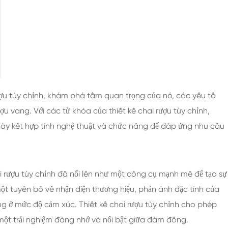
Chai Thủy Tinh Rượu Mạnh 200ml
Chai Thủy Tinh Rượu Mạnh 250ml
Chai Thủy Tinh Rượu Mạnh 375ml
Chai Thủy Tinh Rượu Mạnh 150ml
 rượu tùy chỉnh, khám phá tầm quan trọng của nó, các yếu tố
u vang. Với các từ khóa của thiết kế chai rượu tùy chỉnh,
ày kết hợp tính nghệ thuật và chức năng để đáp ứng nhu cầu
ai rượu tùy chỉnh đã nổi lên như một công cụ mạnh mẽ để tạo sự
một tuyên bố về nhận diện thương hiệu, phản ánh đặc tính của
ùng ở mức độ cảm xúc. Thiết kế chai rượu tùy chỉnh cho phép
một trải nghiệm đáng nhớ và nổi bật giữa đám đông.