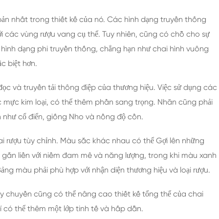
bản nhất trong thiết kế của nó. Các hình dạng truyền thống
ới các vùng rượu vang cụ thể. Tuy nhiên, cũng có chỗ cho sự
 hình dạng phi truyền thống, chẳng hạn như chai hình vuông
c biệt hơn.
ọc và truyền tải thông điệp của thương hiệu. Việc sử dụng các
ặc mực kim loại, có thể thêm phần sang trọng. Nhãn cũng phải
 như cổ điển, giống Nho và nồng độ cồn.
ai rượu tùy chỉnh. Màu sắc khác nhau có thể Gợi lên những
g gắn liền với niềm đam mê và năng lượng, trong khi màu xanh
Bảng màu phải phù hợp với nhận diện thương hiệu và loại rượu.
ây chuyền cũng có thể nâng cao thiết kế tổng thể của chai
í có thể thêm một lớp tinh tế và hấp dẫn.