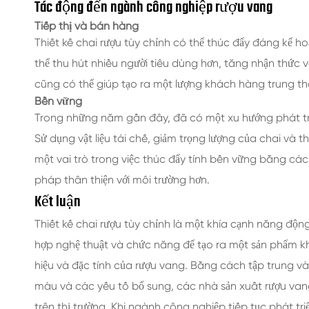
Tác động đến ngành công nghiệp rượu vang
Tiếp thị và bán hàng
Thiết kế chai rượu tùy chỉnh có thể thúc đẩy đáng kể ho
thể thu hút nhiều người tiêu dùng hơn, tăng nhận thức
cũng có thể giúp tạo ra một lượng khách hàng trung th
Bền vững
Trong những năm gần đây, đã có một xu hướng phát tri
Sử dụng vật liệu tái chế, giảm trọng lượng của chai và t
một vai trò trong việc thúc đẩy tính bền vững bằng c
pháp thân thiện với môi trường hơn.
Kết luận
Thiết kế chai rượu tùy chỉnh là một khía cạnh năng độ
hợp nghệ thuật và chức năng để tạo ra một sản phẩm 
hiệu và đặc tính của rượu vang. Bằng cách tập trung và
màu và các yếu tố bổ sung, các nhà sản xuất rượu van
trên thị trường. Khi ngành công nghiệp tiếp tục phát tri