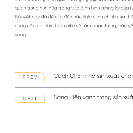
quan trọng hơn nữa trong việc định hình tương lai của 
Bài viết này đã đề cập đến các khía cạnh chính của th
cung cấp cái nhìn toàn diện về tầm quan trọng, các yế
vang.
Cách Chọn nhà sản xuất chai
P R E V
Sáng Kiến xanh trong sản xuấ
N E x t