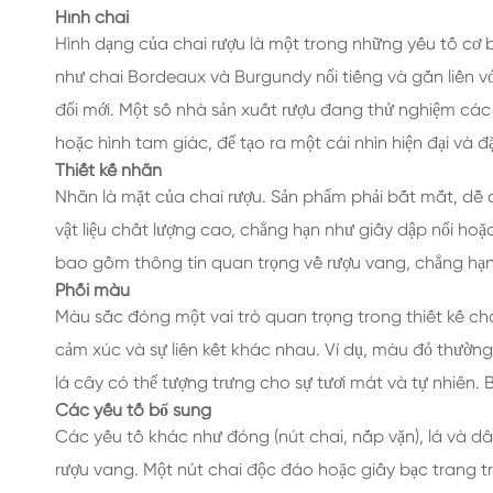
Hình chai
Hình dạng của chai rượu là một trong những yếu tố cơ 
như chai Bordeaux và Burgundy nổi tiếng và gắn liền v
đổi mới. Một số nhà sản xuất rượu đang thử nghiệm các
hoặc hình tam giác, để tạo ra một cái nhìn hiện đại và đặ
Thiết kế nhãn
Nhãn là mặt của chai rượu. Sản phẩm phải bắt mắt, dễ đ
vật liệu chất lượng cao, chẳng hạn như giấy dập nổi ho
bao gồm thông tin quan trọng về rượu vang, chẳng hạn
Phối màu
Màu sắc đóng một vai trò quan trọng trong thiết kế ch
cảm xúc và sự liên kết khác nhau. Ví dụ, màu đỏ thườn
lá cây có thể tượng trưng cho sự tươi mát và tự nhiên. 
Các yếu tố bổ sung
Các yếu tố khác như đóng (nút chai, nắp vặn), lá và d
rượu vang. Một nút chai độc đáo hoặc giấy bạc trang tr