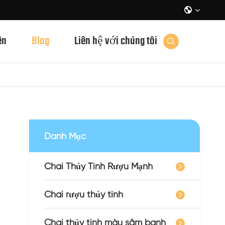

ên
Blog
Liên hệ với chúng tôi

Danh Mục
Chai Thủy Tinh Rượu Mạnh
Chai rượu thủy tinh
Chai thủy tinh màu sâm banh