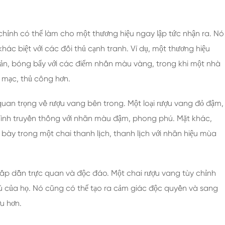
 chỉnh có thể làm cho một thương hiệu ngay lập tức nhận ra. Nó
hác biệt với các đối thủ cạnh tranh. Ví dụ, một thương hiệu
giản, bóng bẩy với các điểm nhấn màu vàng, trong khi một nhà
 mạc, thủ công hơn.
 quan trọng về rượu vang bên trong. Một loại rượu vang đỏ đậm,
hình truyền thống với nhãn màu đậm, phong phú. Mặt khác,
h bày trong một chai thanh lịch, thanh lịch với nhãn hiệu mùa
hấp dẫn trực quan và độc đáo. Một chai rượu vang tùy chỉnh
thú của họ. Nó cũng có thể tạo ra cảm giác độc quyền và sang
u hơn.