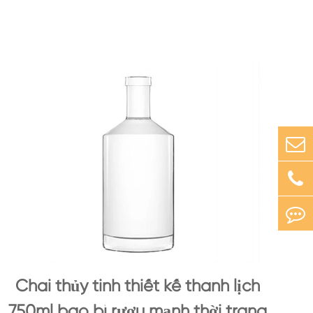
Chai thủy tinh thiết kế thanh lịch
750ml bao bì rượu mạnh thời trang