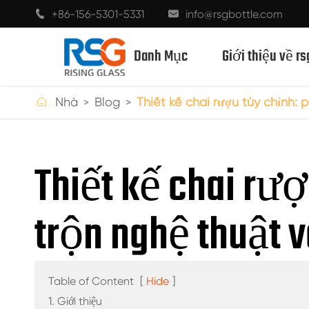
+86-156-5301-5331
info@rsgbottle.com


Danh Mục
Giới thiệu về rs

Nhà
Blog
Thiết kế chai rượu tùy chỉnh:
CHAI THỦY TINH RƯỢU MẠNH
Thiết kế chai rượ
CHAI RƯỢU THỦY TINH
trộn nghệ thuật 
CHAI THỦY TINH MÀU SÂM BANH
CHAI BIA
CHAI DẦU
Table of Content
[
Hide
]
1. Giới thiệu