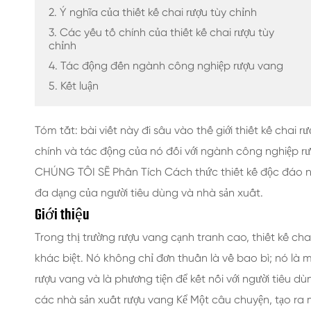
CHAI NƯỚC GIẢI KHÁT THỦY TINH
2. Ý nghĩa của thiết kế chai rượu tùy chỉnh
3. Các yếu tố chính của thiết kế chai rượu tùy
CHAI NƯỚC THỦY TINH
chỉnh
4. Tác động đến ngành công nghiệp rượu vang
LỌ THỦY TINH
5. Kết luận
NẮP/NẮP/NHÃN CHO THỦY TINH
Tóm tắt: bài viết này đi sâu vào thế giới thiết kế chai
chính và tác động của nó đối với ngành công nghiệp rượ
CHÚNG TÔI SẼ Phân Tích Cách thức thiết kế độc đáo n
đa dạng của người tiêu dùng và nhà sản xuất.
Giới thiệu
Trong thị trường rượu vang cạnh tranh cao, thiết kế ch
khác biệt. Nó không chỉ đơn thuần là về bao bì; nó là 
rượu vang và là phương tiện để kết nối với người tiêu d
các nhà sản xuất rượu vang Kể Một câu chuyện, tạo ra 