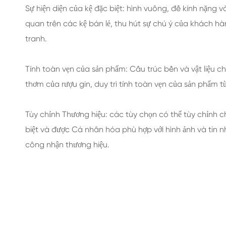
Sự hiện diện của kệ đặc biệt: hình vuông, đế kính nặng và
quan trên các kệ bán lẻ, thu hút sự chú ý của khách h
tranh.
Tính toàn vẹn của sản phẩm: Cấu trúc bền và vật liệu 
thơm của rượu gin, duy trì tính toàn vẹn của sản phẩm từ 
Tùy chỉnh Thương hiệu: các tùy chọn có thể tùy chỉnh c
biệt và được Cá nhân hóa phù hợp với hình ảnh và tin 
công nhận thương hiệu.