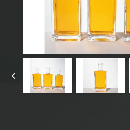
CHAI NƯỚC GIẢI KHÁT THỦY TINH
CHAI NƯỚC THỦY TINH
LỌ THỦY TINH
NẮP/NẮP/NHÃN CHO THỦY TINH