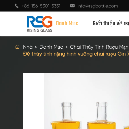
+86-156-5301-5331
info@rsgbottle.com


Danh Mục
Giới thiệu về rs

Nhà
Danh Mục
Chai Thủy Tinh Rượu Mạn
Đế thủy tinh nặng hình vuông chai rượu Gin
CHAI THỦY TINH RƯỢU MẠNH
CHAI RƯỢU THỦY TINH
CHAI THỦY TINH MÀU SÂM BANH
CHAI BIA
CHAI DẦU