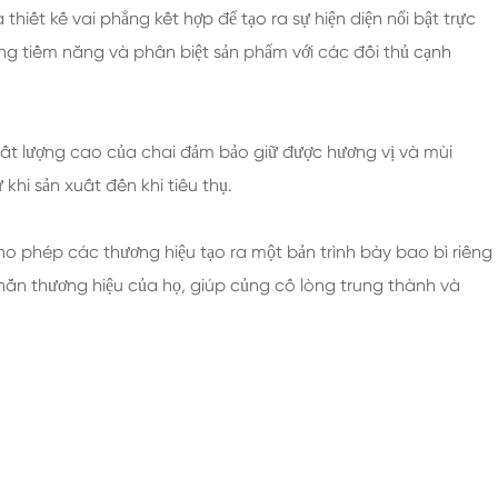
 thiết kế vai phẳng kết hợp để tạo ra sự hiện diện nổi bật trực
àng tiềm năng và phân biệt sản phẩm với các đối thủ cạnh
chất lượng cao của chai đảm bảo giữ được hương vị và mùi
khi sản xuất đến khi tiêu thụ.
ho phép các thương hiệu tạo ra một bản trình bày bao bì riêng
nhắn thương hiệu của họ, giúp củng cố lòng trung thành và