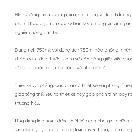
Hình vuông: hình vuông của chai mang lại tính thẩm mỹ 
phẩm khác biệt trên các kệ bán lẻ và mang lại cảm giác 
nghiệm uống tinh tế.
Dung tích 750ml: với dung tích 750ml hào phóng, nhữn
khách sạn. Kích thước tạo ra sự cân bằng giữa việc cu
của các quán bar, nhà hàng và nhà bán lẻ.
Thiết kế vai phẳng: các chai có thiết kế vai phẳng, Th
giác tổng thể. Yếu tố thiết kế này góp phần trình bày
thương hiệu.
Ứng dụng linh hoạt: được thiết kế riêng cho gin, những 
sản phẩm gin, bao gồm các loại truyền thống, thủ côn