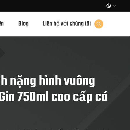

ên
Blog
Liên hệ với chúng tôi

nh nặng hình vuông
Gin 750ml cao cấp có