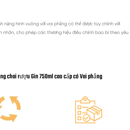
h nặng hình vuông với vai phẳng có thể được tùy chỉnh với
 dán nhãn, cho phép các thương hiệu điều chỉnh bao bì theo yêu
ông chai rượu Gin 750ml cao cấp có Vai phẳng