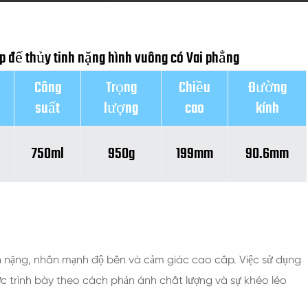
p đế thủy tinh nặng hình vuông có Vai phẳng
Công
Trọng
Chiều
Đường
suất
lượng
cao
kính
750ml
950g
199mm
90.6mm
h nặng, nhấn mạnh độ bền và cảm giác cao cấp. Việc sử dụng
c trình bày theo cách phản ánh chất lượng và sự khéo léo