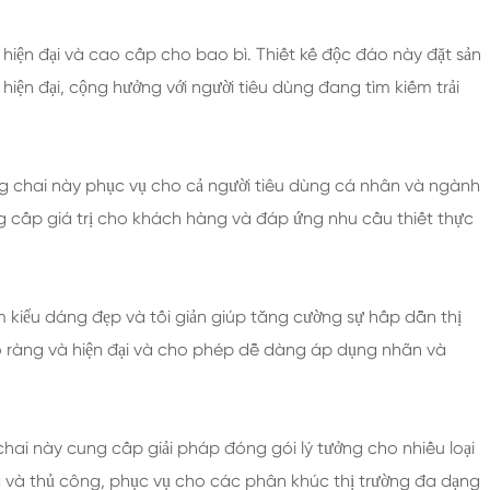
hiện đại và cao cấp cho bao bì. Thiết kế độc đáo này đặt sản
hiện đại, cộng hưởng với người tiêu dùng đang tìm kiếm trải
g chai này phục vụ cho cả người tiêu dùng cá nhân và ngành
ng cấp giá trị cho khách hàng và đáp ứng nhu cầu thiết thực
êm kiểu dáng đẹp và tối giản giúp tăng cường sự hấp dẫn thị
 rõ ràng và hiện đại và cho phép dễ dàng áp dụng nhãn và
chai này cung cấp giải pháp đóng gói lý tưởng cho nhiều loại
g và thủ công, phục vụ cho các phân khúc thị trường đa dạng