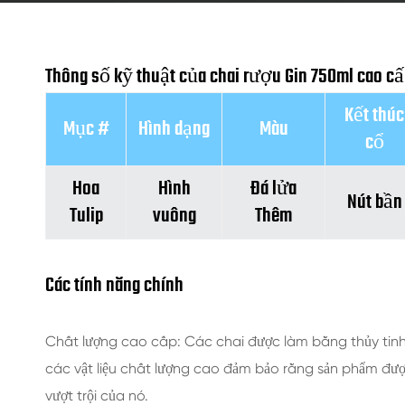
Thông số kỹ thuật của chai rượu Gin 750ml cao cấ
Kết thúc
Mục #
Hình dạng
Màu
cổ
Hoa
Hình
Đá lửa
Nút bần
Tulip
vuông
Thêm
Các tính năng chính
Chất lượng cao cấp: Các chai được làm bằng thủy tin
các vật liệu chất lượng cao đảm bảo rằng sản phẩm đượ
vượt trội của nó.