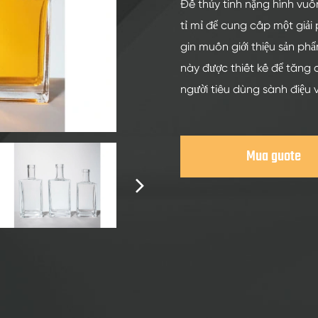
Chai Thủy Tinh Rượu Mạnh 200ml
Đế thủy tinh nặng hình vuô
tỉ mỉ để cung cấp một giải
Chai Thủy Tinh Rượu Mạnh 250ml
gin muốn giới thiệu sản ph
Chai Thủy Tinh Rượu Mạnh 375ml
này được thiết kế để tăng 
Chai Thủy Tinh Rượu Mạnh 150ml
người tiêu dùng sành điệu 
Mua guote