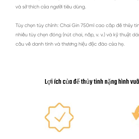
và sở thích của người tiêu dùng.
Tùy chọn tùy chỉnh: Chai Gin 750ml cao cấp đế thủy tin
nhiều tùy chọn đóng (nút chai, nắp, v. v.) và kỹ thuật
cầu về danh tính và thương hiệu độc đáo của họ.
Lợi ích của đế thủy tinh nặng hình vu