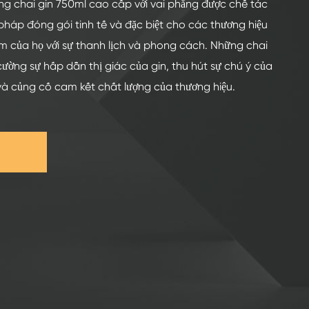
ng chai gin 750ml cao cấp với vai phẳng được chế tác
 pháp đóng gói tinh tế và đặc biệt cho các thương hiệu
ẩm của họ với sự thanh lịch và phong cách. Những chai
cường sự hấp dẫn thị giác của gin, thu hút sự chú ý của
và củng cố cam kết chất lượng của thương hiệu.