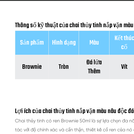
Thông số kỹ thuật của chai thủy tinh nắp vặn mà
Kết thú
Sản phẩm
Hình dạng
Màu
cổ
Đá lửa
Brownie
Tròn
Vít
Thêm
Lợi ích của chai thủy tinh nắp vặn màu nâu độc đ
Chai thủy tinh có ren Brownie 50ml là sự lựa chọn đa 
tác với độ chính xác và cẩn thận, thiết kế cổ ren của 