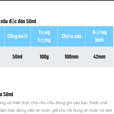
u nâu độc đáo 50ml
c
Trọng
Đường
Công suất
Chiều cao
lượng
kính
50ml
100g
100mm
42mm
áo 50ml
năng và thiết thực cho nhu cầu đóng gói của bạn. Được chế
nó đảm bảo đóng cửa an toàn, giữ cho nội dung an toàn và tươi