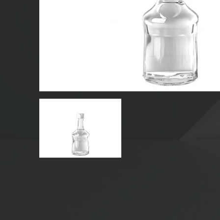
CHAI NƯỚC GIẢI KHÁT THỦY TINH
CHAI NƯỚC THỦY TINH
LỌ THỦY TINH
NẮP/NẮP/NHÃN CHO THỦY TINH