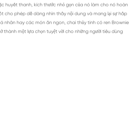
hoặc huyết thanh, kích thước nhỏ gọn của nó làm cho nó hoàn
ốt cho phép dễ dàng nhìn thấy nội dung và mang lại sự hấp
 nhân hay các món ăn ngon, chai thủy tinh có ren Brownie
rở thành một lựa chọn tuyệt vời cho những người tiêu dùng