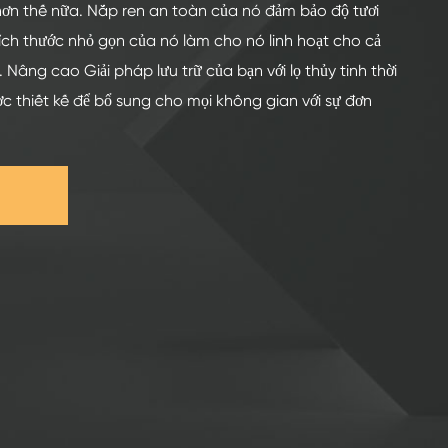
hơn thế nữa. Nắp ren an toàn của nó đảm bảo độ tươi
 Kích thước nhỏ gọn của nó làm cho nó linh hoạt cho cả
. Nâng cao Giải pháp lưu trữ của bạn với lọ thủy tinh thời
ợc thiết kế để bổ sung cho mọi không gian với sự đơn