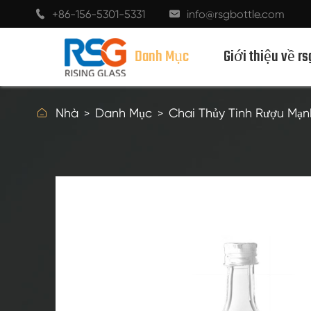
+86-156-5301-5331
info@rsgbottle.com


Danh Mục
Giới thiệu về rs

Nhà
Danh Mục
Chai Thủy Tinh Rượu Mạn
CHAI THỦY TINH RƯỢU MẠNH
CHAI RƯỢU THỦY TINH
CHAI THỦY TINH MÀU SÂM BANH
CHAI BIA
CHAI DẦU