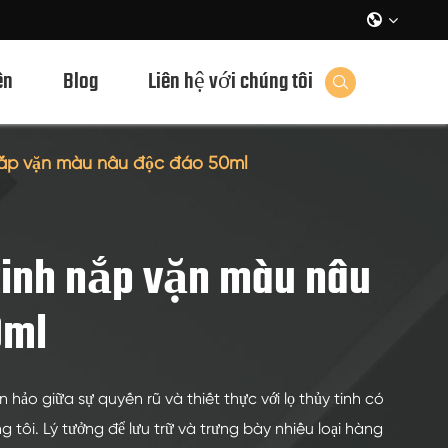

ên
Blog
Liên hệ với chúng tôi

nắp vặn màu nâu độc đáo 50ml
tinh nắp vặn màu nâu
0ml
hảo giữa sự quyến rũ và thiết thực với lọ thủy tinh có
 tôi. Lý tưởng để lưu trữ và trưng bày nhiều loại hàng