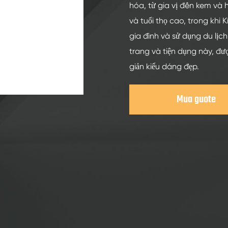
Chai Thủy Tinh Rượu Mạnh 200ml
hóa, từ gia vị đến kem và 
Chai Thủy Tinh Rượu Mạnh 250ml
và tuổi thọ cao, trong khi
gia đình và sử dụng du lịch
Chai Thủy Tinh Rượu Mạnh 375ml
trang và tiện dụng này, đư
Chai Thủy Tinh Rượu Mạnh 150ml
giản kiểu dáng đẹp.
Mua guote